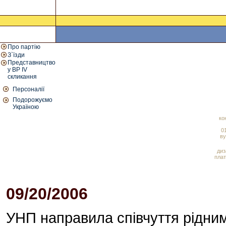
Про партію
З`їзди
Представництво
у ВР IV
скликання
Персоналії
Подорожуємо
Україною
ко
01
ву
диз
плат
09/20/2006
01:23 PM
УНП направила співчуття рідним