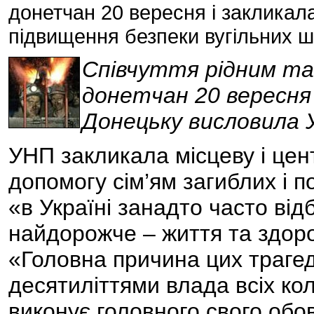
донетчан 20 вересня і закликал
підвищення безпеки вугільних 
Співчуття рідним та
донетчан 20 вересня 
Донецьку висловила У
УНП закликала місцеву і це
допомогу сім’ям загиблих і 
«в Україні занадто часто ві
найдорожче – життя та здоро
«Головна причина цих трагед
десятиліттями влада всіх ко
виконує головного свого обо