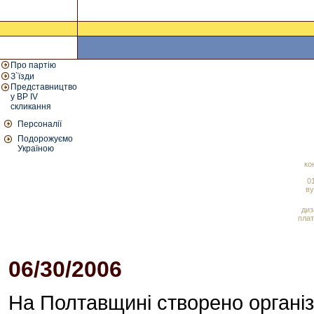
Про партію
З`їзди
Представництво
у ВР IV
скликання
Персоналії
Подорожуємо
Україною
ко
01
ву
диз
плат
06/30/2006
02:45 PM
На Полтавщині створено організ