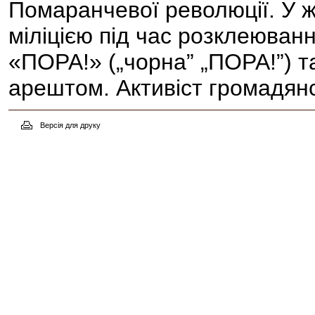
Помаранчевої революції. У ж
міліцією під час розклеюванн
«ПОРА!» („чорна” „ПОРА!”) т
арештом. Активіст громадян
Версія для друку