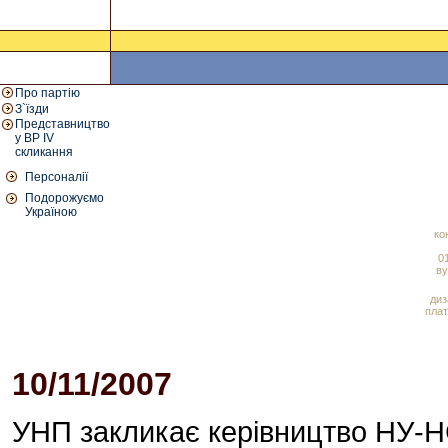
Про партію
З`їзди
Представництво
у ВР IV
скликання
Персоналії
Подорожуємо
Україною
ко
01
ву
диз
плат
10/11/2007
05:26 PM
УНП закликає керівництво НУ-НС