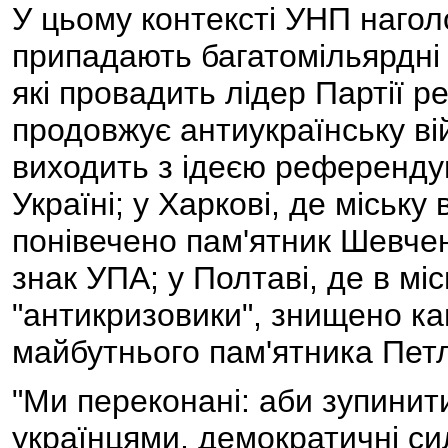
У цьому контексті УНП нагол
припадають багатомільярдні 
які провадить лідер Партії рег
продовжує антиукраїнську ві
виходить з ідеєю референдум
Україні; у Харкові, де міськ
понівечено пам'ятник Шевчен
знак УПА; у Полтаві, де в мі
"антикризовики", знищено ка
майбутнього пам'ятника Пет
"Ми переконані: аби зупинити
українцями, демократичні с