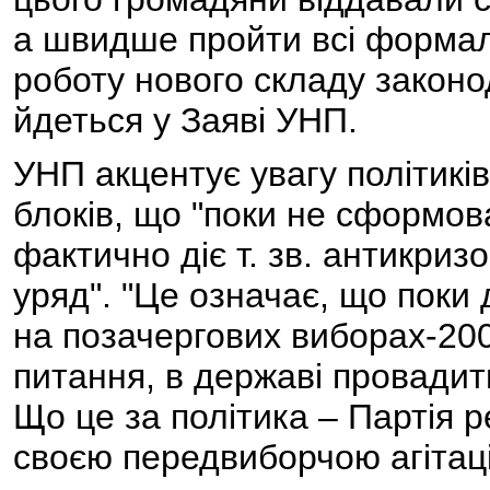
а швидше пройти всі формал
роботу нового складу законод
йдеться у Заяві УНП.
УНП акцентує увагу політикі
блоків, що "поки не сформов
фактично діє т. зв. антикри
уряд". "Це означає, що поки 
на позачергових виборах-2007
питання, в державі провадит
Що це за політика – Партія р
своєю передвиборчою агітаціє