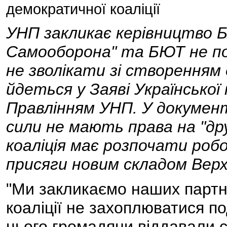
демократичної коаліції
УНП закликає керівництво Б
Самооборона" та БЮТ не п
не зволікати зі створенням 
йдеться у Заяві Української 
Правлінням УНП. У докумен
сили не мають права на "дру
коаліція має розпочати роб
присяги новим складом Верх
"Ми закликаємо наших партне
коаліції не захоплюватися п
цього громадяни віддавали с