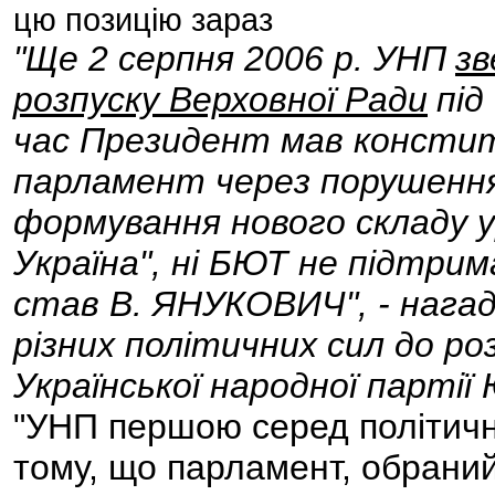
цю позицію зараз
"Ще 2 серпня 2006 р. УНП
зв
розпуску Верховної Ради
під
час Президент мав консти
парламент через порушенн
формування нового складу у
Україна", ні БЮТ не підтрим
став В. ЯНУКОВИЧ", - нага
різних політичних сил до р
Української народної парті
"УНП першою серед політичн
тому, що парламент, обраний