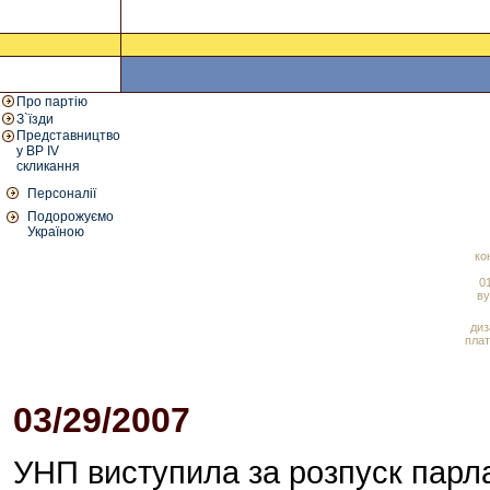
Про партію
З`їзди
Представництво
у ВР IV
скликання
Персоналії
Подорожуємо
Україною
ко
01
ву
диз
плат
03/29/2007
04:19 PM
УНП виступила за розпуск парла