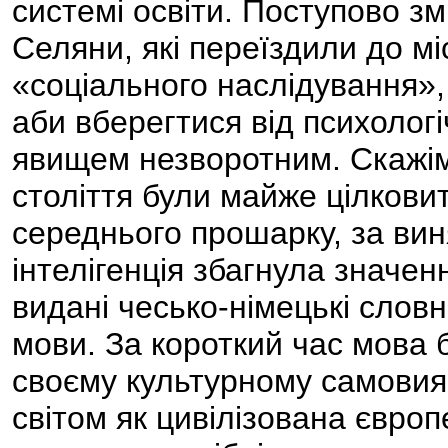
системі освіти. Поступово з
Селяни, які переїздили до мі
«соціального наслідування»,
аби вберегтися від психологі
явищем незворотним. Скажімо
століття були майже цілковито
середнього прошарку, за вин
інтелігенція збагнула значен
видані чесько-німецькі словн
мови. За короткий час мова б
своєму культурному самовия
світом як цивілізована євр