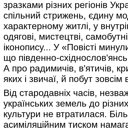
зразками різних регіонів Ук
спільний стрижень, єдину мо
характерному житлі, у внутр
одягові, мистецтві, самобутн
іконопису... У «Повісті мину
що південно-східнослов'янсь
А про радимичів, в'ятичів, к
яких і звичаї, й побут зовсім 
Від стародавніх часів, незв
українських земель до різни
культури не втратилася. Біль
асиміляційним тиском намаг