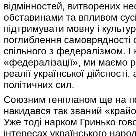
відмінностей, витворених н
обставинами та впливом сусі
підтримувати мовну і культур
поглиблення самоврядності о
спільного з федералізмом. І 
«федералізації», ми маємо р
реалії української дійсності,
політичних сил.
Союзним генпланом ще на поч
накидався так званий «крайо
Уже тоді нарком Гринько гов
інтересах українського народ