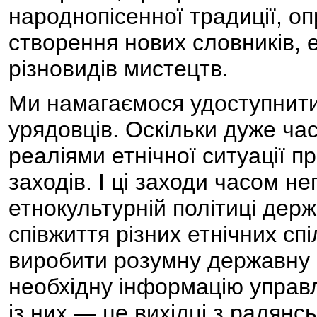
народнопісенної традиції, о
створення нових словників, е
різновидів мистецтв.
Ми намагаємося удоступнити
урядовців. Оскільки дуже час
реаліями етнічної ситуації п
заходів. І ці заходи часом н
етнокультурній політиці держ
співжиття різних етнічних спі
виробити розумну державну е
необхідну інформацію управ
із них — це вихідці з радянс