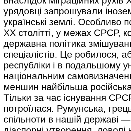
внаслідок міграційних рухів X
урядовці запрошували інозем
українські землі. Особливо 
ХХ столітті, у межах СРСР, 
державна політика змішуванн
спеціалістів. Це робилося, а
республіки і в подальшому у
національним самовизначен
меншин найбільша російська,
Тільки за час існування СРСР
потроїлася. Румунська, грець
спільноти в нашій державі —
діаспорні утворення, доволі 