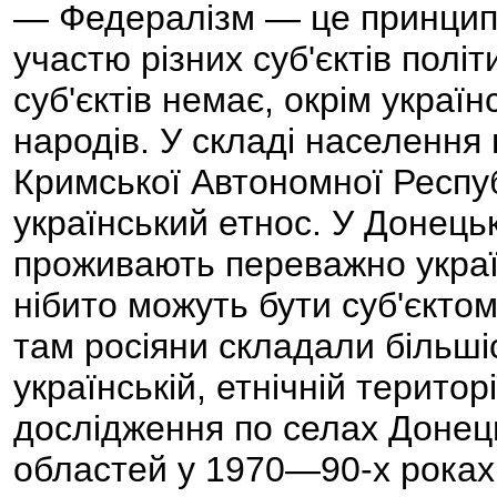
— Федералізм — це принцип 
участю різних суб'єктів політ
суб'єктів немає, окрім украї
народів. У складі населення 
Кримської Автономної Респу
український етнос. У Донецьк
проживають переважно україн
нібито можуть бути суб'єктом
там росіяни складали більші
українській, етнічній територ
дослідження по селах Донець
областей у 1970—90-х роках