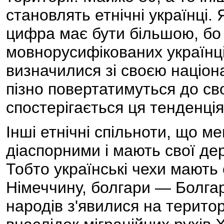
становлять етнічні українці.
цифра має бути більшою, бо
мовнорусифікованих українці
визначилися зі своєю націо
пізно повертатимуться до сво
спостерігається ця тенденція
Інші етнічні спільноти, що м
діаспорними і мають свої де
Тобто українські чехи мають
Німеччину, болгари — Болга
народів з'явилися на терито