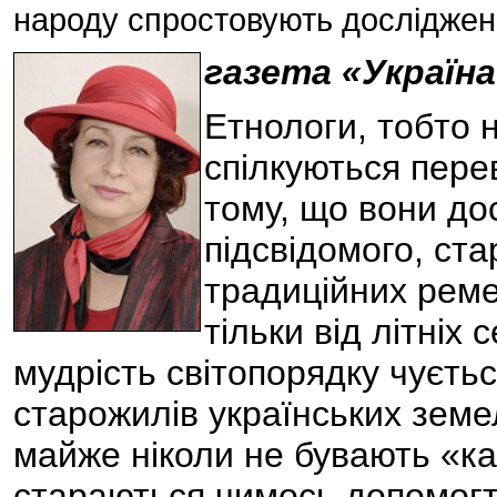
народу спростовують досліджен
газета «Україна
Eтнологи, тобто н
спілкуються пер
тому, що вони до
підсвідомого, ста
традиційних реме
тільки від літніх
мудрість світопорядку чується
старожилів українських земе
майже ніколи не бувають «к
стараються чимось допомогти