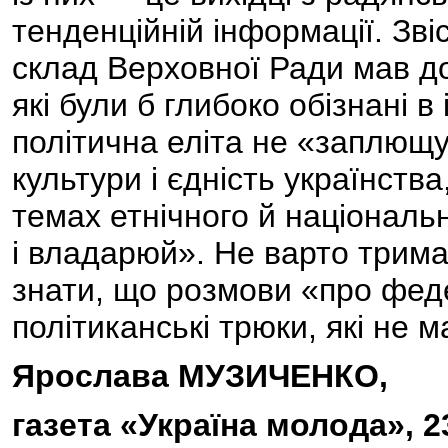
тенденційній інформації. Зв
склад Верховної Ради мав до
які були б глибоко обізнані в 
політична еліта не «заплющув
культури і єдність українств
темах етнічного й національн
і владарюй». Не варто трима
знати, що розмови «про феде
політиканські трюки, які не м
Ярослава МУЗИЧЕНКО,
газета «Україна молода», 2