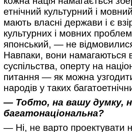
кожна нація намагається збе
етнічний культурний і мовний
мають власні держави і є взі
культурних і мовних проблем
японський, — не відмовилися 
Навпаки, вони намагаються 
суспільства, оперту на наці
питання — як можна узгодити
народів у таких багатоетнічн
— Тобто, на вашу думку, 
багатонаціональна?
— Ні, не варто проектувати н