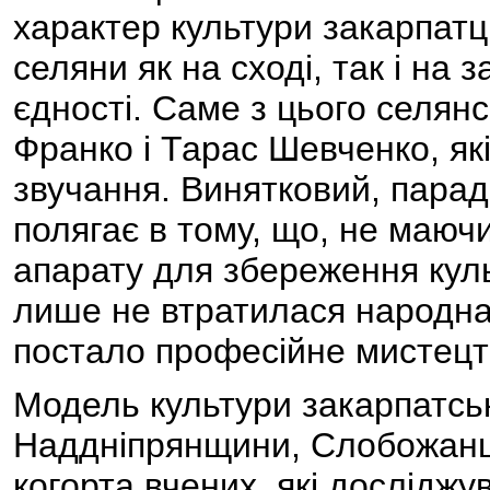
характер культури закарпатці
селяни як на сході, так і на 
єдності. Саме з цього селян
Франко і Тарас Шевченко, які
звучання. Винятковий, парад
полягає в тому, що, не маюч
апарату для збереження культ
лише не втратилася народна т
постало професійне мистецт
Модель культури закарпатсько
Наддніпрянщини, Слобожанщи
когорта вчених, які досліджу