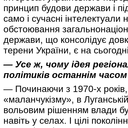
принцип будови держави і пі
само і сучасні інтелектуали 
обстоювання загальнонаціона
держави, що консолідує довк
терени України, є на сьогодні
— Усе ж, чому ідея регіон
політиків останнім часом
— Починаючи з 1970-х років,
«маланчукізму», в Луганській
вольовим рішенням влади бул
навіть у селах. І цілі поколі