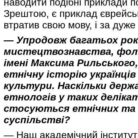
наводити подібні приклади п
Зрештою, є приклад єврейськ
втратив свою мову, і за дуже 
— Упродовж багатьох рок
мистецтвознавства, фол
імені Максима Рильського
етнічну історію українців 
культури. Наскільки держ
етнологів у таких деліка
стосуються етнічних та н
суспільстві?
— Наш академічний інститут 