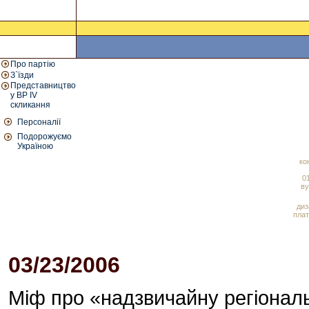
Про партію
З`їзди
Представництво
у ВР IV
скликання
Персоналії
Подорожуємо
Україною
ко
01
ву
диз
плат
03/23/2006
09:11 AM
Міф про «надзвичайну регіональ