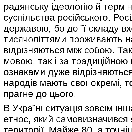
радянську ідеологію й термі
суспільства російського. Рос
державою, бо до її складу в
тисячоліттями проживають на 
відрізняються між собою. Так,
мовою, так і за традиційною
ознаками дуже відрізняються 
народів мають свої окремі, т
прагне до цього.
В Україні ситуація зовсім ін
етнос, який самовизначився я
території. Майже 80, а точн