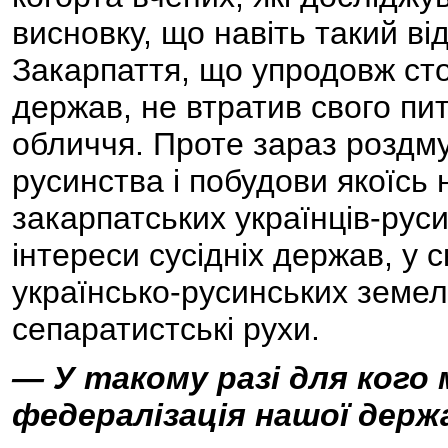
висновку, що навіть такий ві
Закарпаття, що упродовж сто
держав, не втратив свого пи
обличчя. Проте зараз роздм
русинства і побудови якоїсь н
закарпатських українців-руси
інтереси сусідніх держав, у 
українсько-русинських земел
сепаратистські рухи.
— У такому разі для кого
федералізація нашої держ