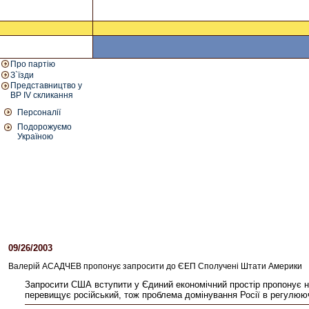
Про партію
З`їзди
Представництво у
ВР IV скликання
Персоналії
Подорожуємо
Україною
09/26/2003
Валерій АСАДЧЕВ пропонує запросити до ЄЕП Сполучені Штати Америки
Запросити США вступити у Єдиний економічний простір пропонує на
перевищує російський, тож проблема домінування Росії в регулююч