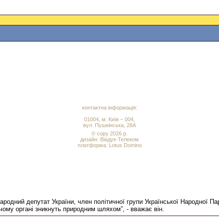
контактна інформація:
01004, м. Київ – 004,
вул. Пушкінська, 28А
© copy 2026 р.
дизайн:
Віадук-Телеком
платформа: Lotus Domino
родний депутат України, член політичної групи Української Народної П
ому органі зникнуть природним шляхом”, - вважає він.