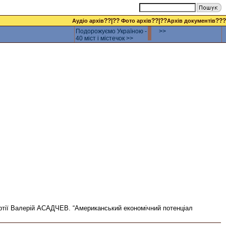
??|??
??|??
???
Аудіо архів
Фото архів
Архів документів
Подорожуємо Україною -
>>
40 міст і містечок >>
артії Валерій АСАДЧЕВ. “Американський економічний потенціал