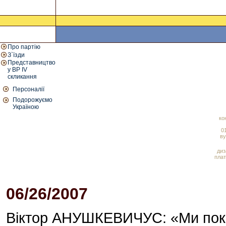
Про партію
З`їзди
Представництво
у ВР IV
скликання
Персоналії
Подорожуємо
Україною
ко
01
ву
диз
плат
06/26/2007
10:00 AM
Віктор АНУШКЕВИЧУС: «Ми пока