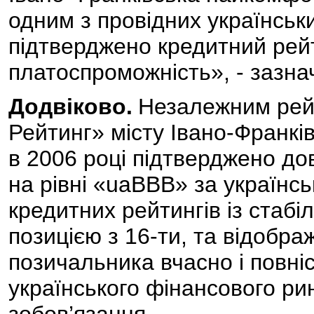
одним з провідних українськ
підтверджено кредитний рейт
платоспроможність», - заз
Додвіково.
Незалежним рей
Рейтинг» місту Івано-Франків
в 2006 році підтверджено до
на рівні «uaBBB» за україн
кредитних рейтингів із стабі
позицією з 16-ти, та відобр
позичальника вчасно і повні
українського фінансового ри