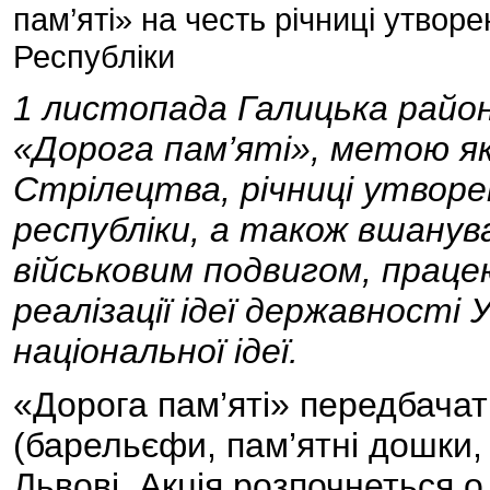
пам’яті» на честь річниці утвор
Республіки
1 листопада Галицька район
«Дорога пам’яті», метою як
Стрілецтва, річниці утворе
республіки, а також вшануван
військовим подвигом, прац
реалізації ідеї державності
національної ідеї.
«Дорога пам’яті» передбачат
(барельєфи, пам’ятні дошки,
Львові. Акція розпочнеться 