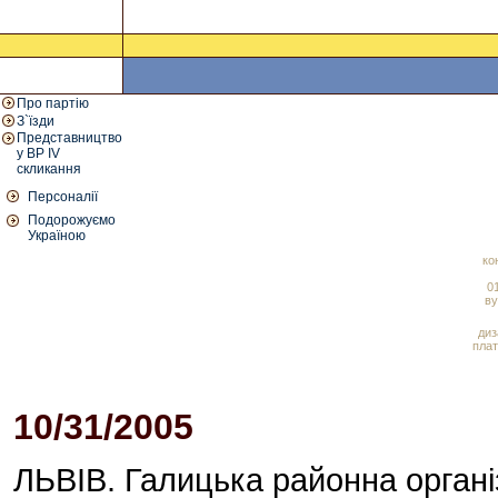
Про партію
З`їзди
Представництво
у ВР IV
скликання
Персоналії
Подорожуємо
Україною
ко
01
ву
диз
плат
10/31/2005
03:49 PM
ЛЬВІВ. Галицька районна орган