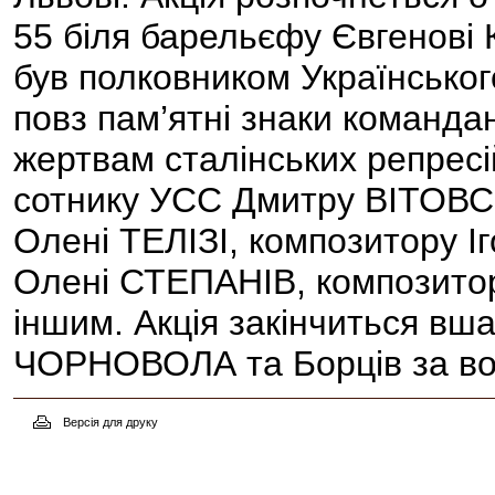
55 біля барельєфу Євгенові
був полковником Українськог
повз пам’ятні знаки коман
жертвам сталінських репрес
сотнику УСС Дмитру ВІТОВС
Олені ТЕЛІЗІ, композитору І
Олені СТЕПАНІВ, композито
іншим. Акція закінчиться вш
ЧОРНОВОЛА та Борців за волю
Версія для друку