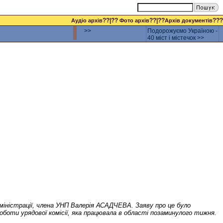
??|??
??|??
???
Аудіо архів
Фото архів
Архів документів
>>
Подорожуємо Україною -
40 міст і містечок >>
дміністрації, члена УНП Валерія АСАДЧЕВА. Заяву про це було
боти урядової комісії, яка працювала в області позаминулого тижня.