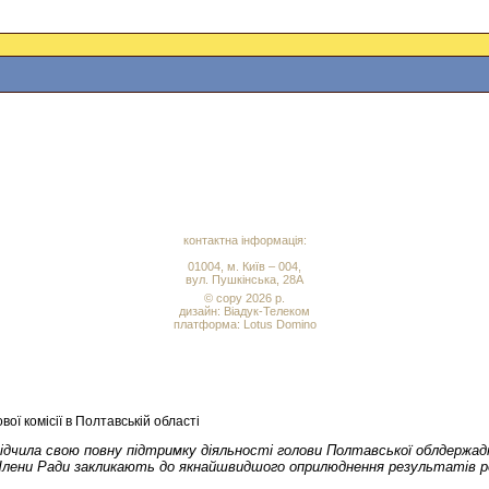
контактна інформація:
01004, м. Київ – 004,
вул. Пушкінська, 28А
© copy 2026 р.
дизайн:
Віадук-Телеком
платформа: Lotus Domino
ї комісії в Полтавській області
асвідчила свою повну підтримку діяльності голови Полтавської облдержа
. Члени Ради закликають до якнайшвидшого оприлюднення результатів ро