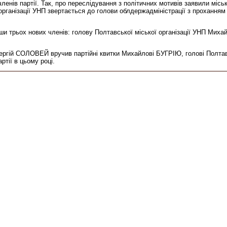
членів партії. Так, про переслідування з політичних мотивів заявили мі
рганізації УНП звертається до голови облдержадміністрації з проханням
ши трьох нових членів: голову Полтавської міської організації УНП Мих
Сергій СОЛОВЕЙ вручив партійні квитки Михайлові БУГРІЮ, голові Полтавс
ртії в цьому році.