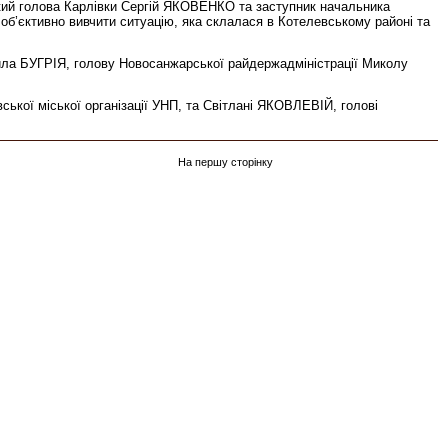
ський голова Карлівки Сергій ЯКОВЕНКО та заступник начальника
 об’єктивно вивчити ситуацію, яка склалася в Котелевському районі та
айла БУГРІЯ, голову Новосанжарської райдержадміністрації Миколу
ької міської організації УНП, та Світлані ЯКОВЛЕВІЙ, голові
На першу сторінку