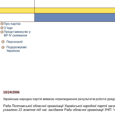
Про партію
З`їзди
Представництво у
ВР IV скликання
Персоналії
Подорожуємо
Україною
10/24/2006
03:23 PM
Українська народна партія вимагає оприлюднення результатів роботи урядово
Рада Полтавської обласної організації Української народної партії з
ухвалено 21 жовтня під час засідання Ради обласної організації УНП