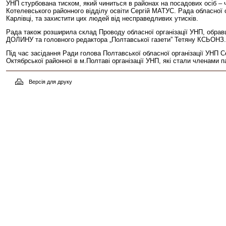
УНП стурбована тиском, який чиниться в районах на посадових осіб – 
Котелевського районного відділу освіти Сергій МАТУС. Рада обласної о
Карлівці, та захистити цих людей від несправедливих утисків.
Рада також розширила склад Проводу обласної організації УНП, обрав
ДОЛИНУ та головного редактора „Полтавської газети” Тетяну КСЬОНЗ.
Під час засідання Ради голова Полтавської обласної організації УНП 
Октябрської районної в м.Полтаві організації УНП, які стали членами па
Версія для друку