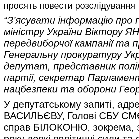
просять повести розслідування
“З’ясувати інформацію про 
міністру України Віктору 
передвиборчої кампанії та 
Генеральну прокуратуру Ук
депутат, представник політ
партії, секретар Парламен
нацбезпеки та оборони Ге
У депутатському запиті, ад
ВАСИЛЬЄВУ, Голові СБУ СМЄ
справ БІЛОКОНЮ, зокрема, з
року деякі політичні сили та