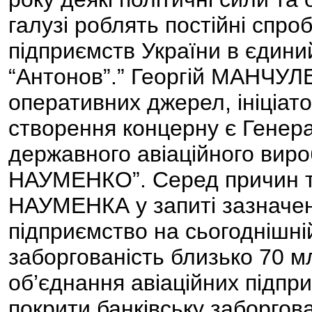
галузі роблять постійні спро
підприємств України в єдини
“Антонов”.” Георгій МАНЧУЛ
оперативних джерел, ініціат
створення концерну є Генер
державного авіаційного вир
НАУМЕНКО”. Серед причин так
НАУМЕНКА у запиті зазначен
підприємство на сьогоднішні
заборгованість близько 70 м
об’єднання авіаційних підп
покрити банківську заборгова