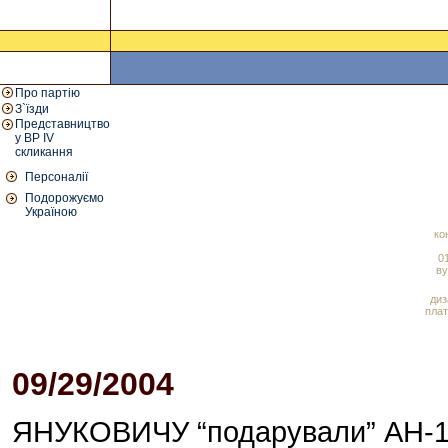
Про партію
З`їзди
Представництво
у ВР IV
скликання
Персоналії
Подорожуємо
Україною
ко
01
ву
диз
плат
09/29/2004
01:12 PM
ЯНУКОВИЧУ “подарували” АН-14