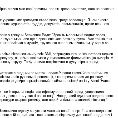
ірна любов має свої причини, про які треба пам’ятати, щоб не впасти в
х українських громадян стало ясно: гряде революція. Як сміливого
их журналістів, суддів, депутатів, письменників, проти всіх, хто
ворив з трибуни Верховної Ради: ”Зробіть маленький подвиг зараз,
уло глухеньких, або ще з брежнєвською ватою у вухах. Але той заклик
атного політика з мужнiм, трутизною опаленим обличчям, у борця за
 всіма піховшенками у всіх ЗМІ, зображуваного на іконостасах церков
о ресурсу, ні найменшої змоги унеможливити фальсифікацію виборів. А
оносну отруту. То була сила патріотичного духу, віра в народ,
стрічах з людьми по містах і селах України тисячі його політичних
літики часів рухівської революції, яка спричинилася до розвалу
артія як добре зорганізований і найчисельніший загін у блоці ”Наша
у - це історична подія, яка сформувала новий народ, увиразнила
чих десятиліть у житті нашої нації. Народ, який один раз подолав свою
креатури старого режиму, але перейти тільки на хвалебні інтонації
Неможливо одразу запустити маховик нової, опертої на законодавстві,
нвестиційна політика - все викликає підтримку для нової влади, хоч і