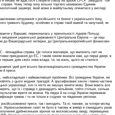
е й нікому не вдасться створити союзу на зразок СРСР. Забудьте. Той
і справи. Чому тепер зону вільної торгівлі називаємо Єдиним
інологічний зашморг, який може в майбутньому опинитися у вигляді
вленими хитрування з російського та боязні з українського боку,
го тривкого будинку, особливо в справі такій важкій та запутаній, як
уваючи у Варшаві, переконалась у прихильності лідерів Польщі,
о зміцнення української державності Центральна Європа — це наш
ни до Вишеградської четвірки, до Центральноєвропейської фінансово-
С - безнадійна справа. Це голоси маловірів, що малюють світ не
отовки приєднання до ЄС, і таким чином вказали нам, що перші двері, в
з перших днів своїх нова влада, та, на жаль, цього не сталося.
днавчих ідей для всього багатонаціонального громадянства України
и й преси.
 найскладнішої і найважливішої проблеми. Всі громадяни України, які
блять з цього жодних трагедій. А зрусифіковані хахли і певна частина
кої українізації, хоч їх ніхто не змушує міняти мову. Вони мають все
ірять, що їх і справді є дванадцять мільйонів, тобто стільки, скільки
езультатам вірити не можна. На півдні й на сході України переважає
ікація триває і то не тільки в східних чи південних регіонах.
сійськомовної преси, так і виходить. Та ні, панове, за чотири місяці
. Українськомовних газет як було в такому ж вимірі в сімнадцять разів
розлучення дрібнесеньких зірочок на московському овиді, перевищена