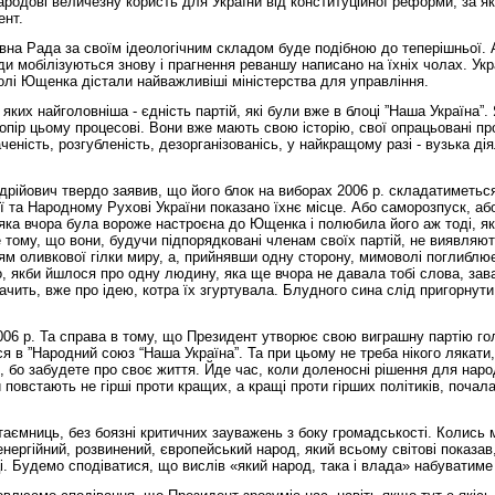
народові величезну користь для України від конституційної реформи, за
ент.
на Рада за своїм ідеологічним складом буде подібною до теперішньої. А
ди мобілізуються знову і прагнення реваншу написано на їхніх чолах. Ук
 волі Ющенка дістали найважливіші міністерства для управління.
их найголовніша - єдність партій, які були вже в блоці ”Наша Україна”. 
опір цьому процесові. Вони вже мають свою історію, свої опрацьовані пр
аченість, розгубленість, дезорганізованісь, у найкращому разі - вузька д
ндрійович твердо заявив, що його блок на виборах 2006 р. складатиметьс
ї та Народному Рухові України показано їхнє місце. Або саморозпуск, аб
яка вчора була вороже настроєна до Ющенка і полюбила його аж тоді, як
тому, що вони, будучи підпорядковані членам своїх партій, не виявляють
нням оливкової гілки миру, а, прийнявши одну сторону, мимоволі поглибл
, якби йшлося про одну людину, яка ще вчора не давала тобі слова, зава
ачить, вже про ідею, котра їх згуртувала. Блудного сина слід пригорнут
006 р. Та справа в тому, що Президент утворює свою виграшну партію гол
ся в ”Народний союз “Наша Україна”. Та при цьому не треба нікого ляка
, бо забудете про своє життя. Йде час, коли доленосні рішення для нар
встають не гірші проти кращих, а кращі проти гірших політиків, почалас
 таємниць, без боязні критичних зауважень з боку громадськості. Колись 
ергійний, розвинений, європейський народ, який всьому світові показав
і. Будемо сподіватися, що вислів «який народ, така і влада» набуватиме 