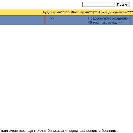
??|??
??|??
???
Аудіо архів
Фото архів
Архів документів
>>
Подорожуємо Україною -
40 міст і містечок >>
 найголовніше, що я хотів би сказати перед шановним зібранням,