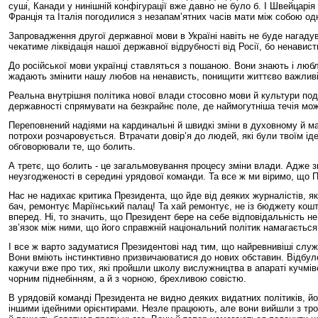
суші, Канади у нинішній конфігурації вже давно не було б. І Швейцарі
Франція та Італія погодилися з незапам’ятних часів мати між собою о
Запровадження другої державної мови в Україні навіть не буде нагадув
чекатиме ліквідація нашої державної відрубності від Росії, бо ненавис
До російської мови українці ставляться з пошаною. Вони знають і любля
жадають змінити нашу любов на ненависть, понищити життєво важливі,
Реальна внутрішня політика нової влади стосовно мови й культури поді
державності спрямувати на безкрайнє поле, де наймогутніша течія мож
Переповнений надіями на кардинальні й швидкі зміни в духовному й ма
потрохи розчаровується. Втрачати довір’я до людей, які були твоїм і
обговорювали те, що болить.
А третє, що болить - це загальмовування процесу зміни влади. Адже з
неузгодженості в середині урядової команди. Та все ж ми віримо, що
Нас не надихає критика Президента, що йде від деяких журналістів, як
бач, ремонтує Маріїнський палац! Та хай ремонтує, не із бюджету кош
вперед. Ні, то значить, що Президент бере на себе відповідальність н
зв’язок між ними, що його справжній національний політик намагається 
І все ж варто задуматися Президентові над тим, що найревнивіші служ
Вони вміють інстинктивно призвичаюватися до нових обставин. Відбуло
кажучи вже про тих, які пройшли школу вислужництва в апараті кучмів
чорним піднебінням, а й з чорною, брехливою совістю.
В урядовій команді Президента не видно деяких видатних політиків, й
іншими ідейними орієнтирами. Незле працюють, але вони вийшли з троя