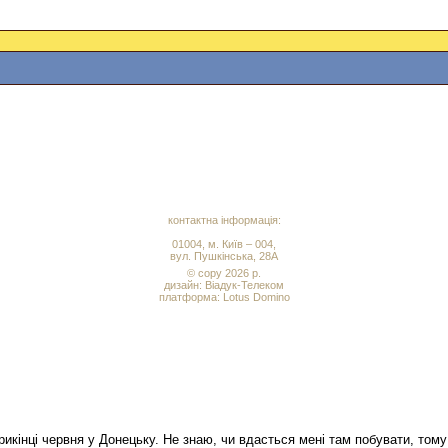
контактна інформація:
01004, м. Київ – 004,
вул. Пушкінська, 28А
© copy 2026 р.
дизайн:
Віадук-Телеком
платформа: Lotus Domino
икінці червня у Донецьку. Не знаю, чи вдасться мені там побувати, тому