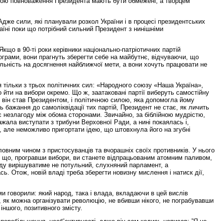
 якою повноваження Президента мають бути обмежені, а творцем
дже сили, які планували розкол України і в процесі президентських
раїні поки що потрібний сильний Президент з нинішніми
Якщо в 90-ті роки керівники національно-патріотичних партій
ограми, вони прагнуть зберегти себе на майбутнє, відчуваючи, що
іяльність на досягнення найближчої мети, а вони хочуть працювати не
я тільки з трьох політичних сил: «Народного союзу «Наша Україна»,
о йти на вибори окремо. Що ж, заатаковані партії виберуть самостійну
 він став Президентом, і політичною силою, яка допомогла йому
 бажання до самоліквідації тих партій, Президент не стає, як личить
ює незлагоду між обома сторонами. Звичайно, за біблійною мудрістю,
жала виступати з трибуни Верховної Ради, а нині покаялась і,
и, але неможливо пригортати ідею, що штовхнула його на згубні
овним чином з пристосуванців та вчорашніх своїх противників. У нього
ти, що, програвши вибори, ви станете відпрацьованим атомним паливом,
оду вирішуватиме не потульний, слухняний парламент, а
ь. Отож, новій владі треба зберегти новизну мислення і натиск дії,
ми говорили: який народ, така і влада, вкладаючи в цей вислів
, як можна організувати революцію, не вбивши нікого, не пограбувавши
іншого, позитивного змісту.