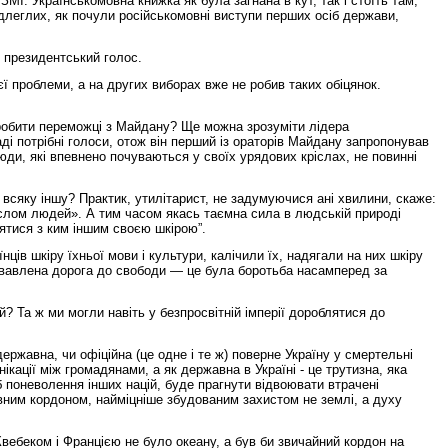
МІ. Українськомовна книжка як була загнана в кут, так і стоїть там,
підлеглих, як почули російськомовні виступи перших осіб держави,
е президентський голос.
ї проблеми, а на других виборах вже не робив таких обіцянок.
робити переможці з Майдану? Ще можна зрозуміти лідера
ді потрібні голоси, отож він перший iз ораторів Майдану запропонував
юди, які впевнено почуваються у своїх урядових кріслах, не повинні
а всяку іншу? Практик, утилітарист, не задумуючися ані хвилини, скаже:
числом людей». А тим часом якась таємна сила в людській природі
нятися з ким іншим своєю шкірою”.
ів шкіру їхньої мови і культури, калічили їх, надягали на них шкіру
кривавлена дорога до свободи — це була боротьба насамперед за
? Та ж ми могли навіть у безпросвітній імперії дороблятися до
ржавна, чи офіційна (це одне і те ж) поверне Україну у смертельні
ікації між громадянами, а як державна в Україні - це трутизна, яка
б поневолення інших націй, буде прагнути відвоювати втрачені
авним кордоном, найміцніше збудованим захистом не землі, а духу
Квебеком і Францією не було океану, а був би звичайний кордон на