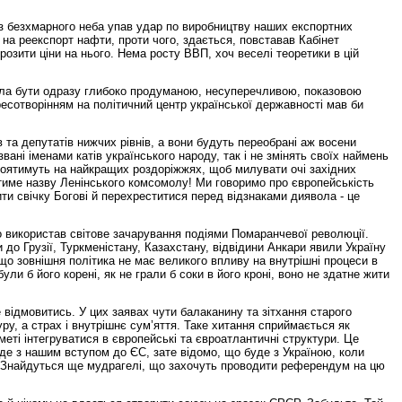
 з безхмарного неба упав удар по виробництву наших експортних
 на реекспорт нафти, проти чого, здається, повставав Кабінет
озити ціни на нього. Нема росту ВВП, хоч веселі теоретики в цій
огла бути одразу глибоко продуманою, несуперечливою, показовою
есотворінням на політичний центр української державності мав би
 та депутатів нижчих рівнів, а вони будуть переобрані аж восени
ані іменами катів українського народу, так і не змінять своїх наймень
тоятимуть на найкращих роздоріжжях, щоб милувати очі західних
итиме назву Ленінського комсомолу! Ми говоримо про європейськість
ти свічку Богові й перехреститися перед відзнаками диявола - це
о використав світове зачарування подіями Помаранчевої революції.
до Грузії, Туркменістану, Казахстану, відвідини Анкари явили Україну
що зовнішня політика не має великого впливу на внутрішні процеси в
и б його корені, як не грали б соки в його кроні, воно не здатне жити
 відмовитись. У цих заявах чути балаканину та зітхання старого
уру, а страх і внутрішнє сум’яття. Таке хитання сприймається як
еті інтегруватися в європейські та євроатлантичні структури. Це
де з нашим вступом до ЄС, зате відомо, що буде з Україною, коли
е. Знайдуться ще мудрагелі, що захочуть проводити референдум на цю