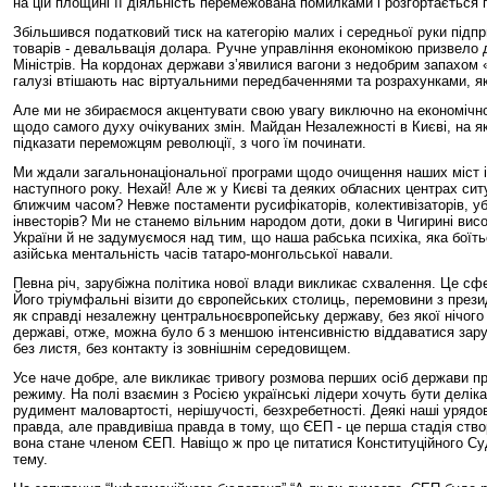
на цій площині її діяльність перемежована помилками і розгортається 
Збільшився податковий тиск на категорію малих і середньої руки підп
товарів - девальвація долара. Ручне управління економікою призвело д
Міністрів. На кордонах держави з’явилися вагони з недобрим запахом 
галузі втішають нас віртуальними передбаченнями та розрахунками, як
Але ми не збираємося акцентувати свою увагу виключно на економічно
щодо самого духу очікуваних змін. Майдан Незалежності в Києві, на я
підказати переможцям революції, з чого їм починати.
Ми ждали загальнонаціональної програми щодо очищення наших міст і сі
наступного року. Нехай! Але ж у Києві та деяких обласних центрах сит
ближчим часом? Невже постаменти русифікаторів, колективізаторів, у
інвесторів? Ми не станемо вільним народом доти, доки в Чигирині вис
України й не задумуємося над тим, що наша рабська психіка, яка боїть
азійська ментальність часів татаро-монгольської навали.
Певна річ, зарубіжна політика нової влади викликає схвалення. Це сф
Його тріумфальні візити до європейських столиць, перемовини з презид
як справді незалежну центральноєвропейську державу, без якої нічого
державі, отже, можна було б з меншою інтенсивністю віддаватися заруб
без листя, без контакту із зовнішнім середовищем.
Усе наче добре, але викликає тривогу розмова перших осіб держави про
режиму. На полі взаємин з Росією українські лідери хочуть бути деліка
рудимент маловартості, нерішучості, безхребетності. Деякі наші урядо
правда, але правдивіша правда в тому, що ЄЕП - це перша стадія ств
вона стане членом ЄЕП. Навіщо ж про це питатися Конституційного Су
тему.