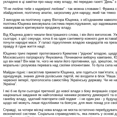
укладено в ці замітки про нашу нову владу, які передаю газеті ”День” з
“Я не люблю тебе з надмірної любови” - так можна словами І. Франка с
збайдужіння, політичну апатію, загрозливу для народу, який так тяжк
З виходом на політичну сцену Віктора Ющенка, з об’єднанням навколо 
політика Ющенка виховувала система переслідування, що задомашнилас
наважувався критикувати продажну владу.
Від Ющенка довго чекали безстрашного слова, і він його виголосив. Уж
сьогодні, з цієї секунди, хоча б на один сантиметр кожного дня встав
почули народні маси. У галасі підкуплених владою кандидатів на през
правду й гідне життя нації.
Ющенко тричі переміг протегованого Кремлем і “рідною” владою, щедро
Московського патріархату Януковича. Починаючи виборчу кампанію, Юще
що він мав? Він мав те, чого не мали його противники, що, зрештою, пе
моральна і розумова перевага над своїми опонентами. То була сила нац
Майдан підніс і висвітлив прикмети Ющенка, але годиться пам’ятати, щ
однодумців, знаних діячів рухівських партій, які входили в блок ”Наша
червоної імперії, проголосила самостійну Українську державу. Чи не на
Україна”.
І які б не були сьогодні претензії до нової влади з боку вчорашніх с
національні завдання як найголовніші чинники розвитку демократії та 
ганебну владу, здатний повторити свій подвиг - і не один раз - у буду
щодо неї можуть лише підхлібники та боягузи, для яких понад усе свої 
Справді, за чотири місяці нова влада не могла остаточно перебудуват
економічної системи. Соціальна справедливість, яка лежить у основі ді