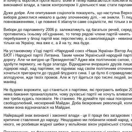
й почнуть боротися проти нього. Вони й тепер намагаються пояснити 
виконавчої влади, а також контролером її діяльності має стати парлам
Дуже добре. Але опитування соціологів показують, що наступна Верхов
виборів домоглися немало в цьому злочинному ділі, - не зникли. Ті лю
повноваженнями, і це повинні б збагнути саме соціалісти, які тільки з
Вибори до парламенту 2006 р. залежатимуть од багатьох речей, серед як
противились їхньому об’єднанню, то тепер рядові члени партій чинять 
перебування у блоці партій має перспективу, а самоліквідація - невизн
тільки на Україну, яка вже є, а й на ту, яка буде.
На установчому з’їзді партії «Народний союз «Наша Україна» Віктор А
БЮТ і Народної партії Литвина. Таким чином Українській народній парті
дорогу. Але чи вигідно це Президентові? Адже між політичною силою, 
здобути перемогу, не буде злагоди. Відкидаючи вчорашніх друзів лише 
лідерові нації, над партіями, не піднімає над своїм політичним оточе
хочеться пригорнути до грудей блудного сина. І це було б справедливо
аплодуючи, жде твоїх промов. Але ж тут йдеться про тисячі людей, зн
манівці.
Не будемо ворожити, що станеться з партіями, які програють вибори 2
нема бажання проаналізувати, чому рухівські партії не хочуть вливати
яке треба кудись поховати. Не станемо. Не думайте про наші похорони
свободолюбний, нескорений Майдан. Доба безкровних революцій, коли по
якими вона відзначалася на Майдані.
Найкращий знак визнаної і законної влади - це її праця без загадкових
критичне ставлення до народу. Нещодавно ми побачили новий народ, ен
нікого, не розбивши жодної шибки у мільйонах вікон української столиц