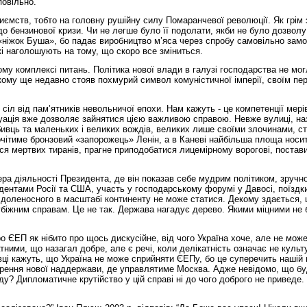
повільно.
риємств, тобто на головну рушійну силу Помаранчевої революції. Як грім
о бензинової кризи. Чи не легше було її подолати, якби не було дозволу
«ніжок Буша», бо падає виробництво м’яса через спробу самовільно замор
і наголошують на тому, що скоро все зміниться.
му комплексі питань. Політика нової влади в галузі господарства не м
кому ще недавно стояв похмурий символ комуністичної імперії, своїм пер
л від пам’ятників невольничої епохи. Нам кажуть - це компетенції мерів
уація вже дозволяє зайнятися цією важливою справою. Невже вулиці, назв
бивць та маленьких і великих вождів, великих лише своїми злочинами, с
очітиме бронзовий «запорожець» Ленін, а в Каневі найбільша площа нос
ся мертвих тиранів, прагне приподобатися лицемірному ворогові, постави
ера діяльності Президента, де він показав себе мудрим політиком, зручн
ентами Росії та США, участь у господарському форумі у Давосі, поїздки 
 доленосного в масштабі континенту не може статися. Декому здається, 
іжним справам. Це не так. Держава нагадує дерево. Якими міцними не бул
 ЄЕП як нібито про щось дискусійне, від чого Україна хоче, але не може
тними, що назагал добре, але є речі, коли делікатність означає не культ
вці кажуть, що Україна не може сприйняти ЄЕПу, бо це суперечить нашій м
орення нової наддержави, де управлятиме Москва. Адже невідомо, що бу
ду? Дипломатичне крутійство у цій справі ні до чого доброго не привед