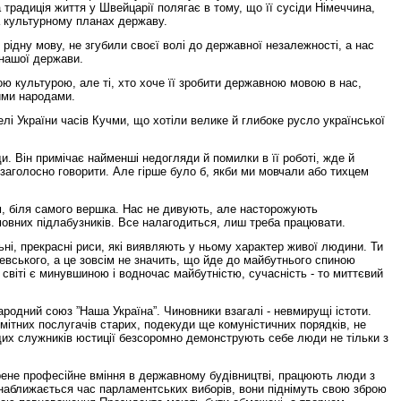
 традиція життя у Швейцарії полягає в тому, що її сусіди Німеччина,
та культурному планах державу.
 рідну мову, не згубили своєї волі до державної незалежності, а нас
 нашої держави.
ою культурою, але ті, хто хоче її зробити державною мовою в нас,
ими народами.
лі України часів Кучми, що хотіли велике й глибоке русло української
. Він примічає найменші недогляди й помилки в її роботі, жде й
заголосно говорити. Але гірше було б, якби ми мовчали або тихцем
ам, біля самого вершка. Нас не дивують, але насторожують
мовних підлабузників. Все налагодиться, лиш треба працювати.
ьні, прекрасні риси, які виявляють у ньому характер живої людини. Ти
евського, а це зовсім не значить, що йде до майбутнього спиною
 світі є минувшиною і водночас майбутністю, сучасність - то миттєвий
одний союз ”Наша Україна”. Чиновники взагалі - невмирущі істоти.
мітних послугачів старих, подекуди ще комуністичних порядків, не
щих служників юстиції безсоромно демонструють себе люди не тільки з
вірене професійне вміння в державному будівництві, працюють люди з
 наближається час парламентських виборів, вони піднімуть свою зброю