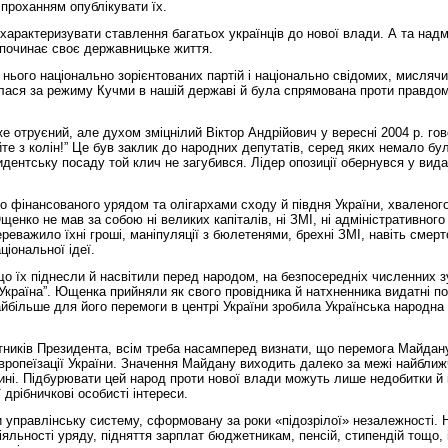
 проханням опублікувати їх.
характеризувати ставлення багатьох українців до нової влади. А та надм
о починає своє державницьке життя.
нього національно зорієнтованих партій і національно свідомих, мислячи
я за режиму Кучми в нашій державі й була спрямована проти правдомовн
е отруєний, але духом зміцнілий Віктор Андрійович у вересні 2004 р. го
айте з колін!” Це був заклик до народних депутатів, серед яких немало б
идентську посаду той клич не загубився. Лідер опозиції обернувся у вид
 фінансованого урядом та олігархами сходу й півдня України, хваленого
нко не мав за собою ні великих капіталів, ні ЗМІ, ні адміністративног
реважило їхні гроші, маніпуляції з бюлетенями, брехні ЗМІ, навіть смерт
іональної ідеї.
о їх піднесли й насвітили перед народом, на безпосередніх численних зу
 Україна”. Ющенка прийняли як свого провідника й натхненника видатні по
йбільше для його перемоги в центрі України зробила Українська народна п
оратників Президента, всім треба насамперед визнати, що перемога Майдан
європеїзації України. Значення Майдану виходить далеко за межі найближ
щині. Підбурювати цей народ проти нової влади можуть лише недобитки й 
дрібничкові особисті інтереси.
и управлінську систему, сформовану за роки «підозрілої» незалежності. 
яльності уряду, підняття зарплат бюджетникам, пенсій, стипендій тощо, і