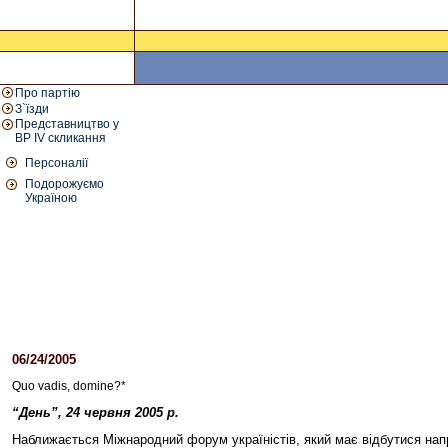
Про партію
З`їзди
Представництво у
ВР IV скликання
Персоналії
Подорожуємо
Україною
06/24/2005
02:15 PM
Quo vadis, domine?*
“День”, 24 червня 2005 р.
Наближається Міжнародний форум україністів, який має відбутися напр