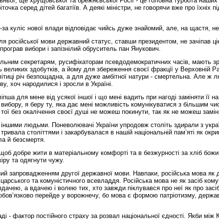
ньої, ще хрущовської та брежнєвської Росії - це головна турбота наших З
точка серед дітей багатіїв. А деякі міністри, не говорячи вже про їхніх 
із-за куліс нової влади відповідає чийсь дуже знайомий, але, на щастя, н
я російської мови державний статус, ставши президентом, не зачіпав ціє
програв вибори і запізнілий обруситель пан Янукович.
ральним секретарям, русифікаторам псевдодемократичних часів, мають з
ь великих здобутків, а йому для збереження своєї фракції у Верховній Ра
ітиці річ безпощадна, а для дуже амбітної натури - смертельна. Але ж л
у, хоч народилися і зросли в Україні.
пша для мене від усякої іншої і що мені вадить при нагоді заміняти її н
о вибору, я беру ту, яка дає мені можливість комунікуватися з більшим 
, тої без окалічення своєї душі не можеш покинути, так як не можеш замі
ншими людьми. Поневолювачі України упродовж століть здирали з українц
а тривала століттями і закарбувалася в нашій національній пам’яті як о
ла й безсмертя.
об добре жити в матеріальному комфорті та в безжурності за хліб божий
кіру та одягнути чужу.
ий запровадженням другої державної мови. Навпаки, російська мова як де
 царського та комуністичного всевладдя. Російська мова не як засіб комун
вдачею, а вдачею і волею тих, хто завжди піклувався про неї як про засі
і обов’язково перейде у ворожнечу, бо мова є формою патріотизму, держ
і - фактор постійного страху за розвал національної єдності. Якби між 