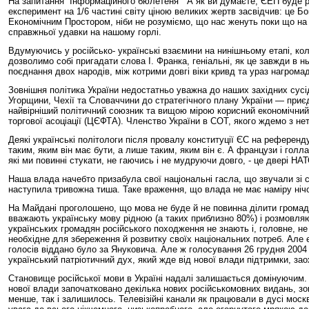
На запитання “Інформаційного бюлетеня” “А як ви думаєте, ЄЕП буде р
експеримент на 1/6 частині світу ціною великих жертв засвідчив: це Бо
Економічним Простором, ніби не розуміємо, що нас женуть поки що на 
справжньої удавки на нашому горлі.
Вдумуючись у російсько- українські взаємини на нинішньому етапі, кол
дозволимо собі пригадати слова І. Франка, геніальні, як це завжди в нь
поєднання двох народів, між котрими довгі віки кривд та ураз нагромад
Зовнішня політика України недостатньо уважна до наших західних сусі
Угорщини, Чехії та Словаччини до стратегічного плану України — при
найвірніший політичний союзник та вищою мірою корисний економічний
торгової асоціації (ЦЄФТА). Членство України в СОТ, якого ждемо з не
Деякі українські політологи після провалу конституції ЄС на референд
таким, яким він має бути, а лише таким, яким він є. А французи і гол
які ми повинні стукати, не гаючись і не мудруючи довго, - це двері НА
Наша влада начебто призабула свої національні гасла, що звучали зі 
наступила тривожна тиша. Таке враження, що влада не має наміру нічог
На Майдані проголошено, що мова не буде й не повинна ділити громадя
вважають українську мову рідною (а таких приблизно 80%) і розмовляю
українських громадян російського походження не знають і, головне, не 
необхідне для збереження й розвитку своїх національних потреб. Але є х
голосів віддано було за Януковича. Але ж голосування 26 грудня 2004 
український патріотичний дух, який жде від нової влади підтримки, заох
Становище російської мови в Україні надалі залишається домінуючим. Н
нової влади започатковано декілька нових російськомовних видань, зок
менше, так і залишилось. Телевізійні канали як працювали в дусі моск