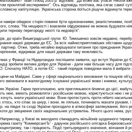
еалізовано?” Іван Плющ 2003 р. відповів: “Да Боже вас упаси! Ніколи вж
гом проклятий експеримент”. Ось відповідь політика, яка сягає самої сут
словесну капітуляцію. Українська сторона боїться рішуче відкинути терм
и наміри обидвох сторін повинні бути однозначними, реалістичними, позба
ого, слова: “На нещирості і взаємнім обдурюванні не можна будувати ніяко
или тернову перегороду нехіті та недовір’я”.
дів, до країн Вишеградської групи. Ю. Тимошенко зовсім недавно, переб
єднання нашої держави до ЄС. За всіх найнесприятливіших обставин щод
 партнер. Отже, треба негайно вирішувати питання про приєднання Украї
терпінням, відкриває для нашої держави таку можливість.
умах у Франції та Нідерландах поспішили заявити, що вступ України до Є
ландці зробили велике добро для України - дали нам більше часу для підг
ТО. Спочатку НАТО, а потім ЄС - такий порядок поведінки мала б вибрати 
сцени на Майдані. Саме у сфері національного виховання та пошуків об’є
о змінювати в жалюгідному існуванні української мови і книжки, культур
н України. Гарно проголошено, але пригляньмося ближче до цієї, мабуть,
ть нею, вміють розмовляти і російською мовою, користуються нею і не ро
хочуть знати української мови. Вони протестують проти нібито насильниць
тось, хто сіпає за шнур, і вони, як ляльки, починають махати руками, і в
р. на півдні та сході України проходило в атмосфері залякування, його р
оти до зміцнення своїх національних устремлінь. Нічого цього нема, русиф
априклад, у Києві як виходило сімнадцять мільйонів щоденного тиражу ро
рема газету “КоммерсантЪ” - дарунок російського олігарха Березовського
воцентризму, так і працюють. Події третьорядного значення, вінчання й 