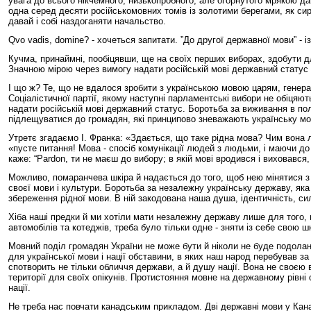
увага до всього нікчемного, низькопробного, але огорнутого мрякою дав
одна серед десяти російськомовних томів із золотими берегами, як сирі
давай і собі наздоганяти начальство.
Qvo vadis, domine? - хочеться запитати. ”До другої державної мови” - 
Кучма, принаймні, пообіцявши, ще на своїх перших виборах, здобути дл
Значною мірою через вимогу надати російській мові державний статус 
І що ж? Те, що не вдалося зробити з українською мовою царям, гене
Соціалістичної партії, якому наступні парламентські вибори не обіцяют
надати російській мові державний статус. Боротьба за виживання в пол
підлещуватися до громадян, які принципово зневажають українську мов
Утретє згадаємо І. Франка: «Здається, що таке рідна мова? Чим вона лі
«пусте питання! Мова - спосіб комунікації людей з людьми, і маючи д
каже: “Pardon, ти не маєш до вибору; в якій мові вродився і виховався
Можливо, помаранчева шкіра й надається до того, щоб нею мінятися з і
своєї мови і культури. Боротьба за незалежну українську державу, як
збереження рідної мови. В ній закодована наша душа, ідентичність, си
Хіба наші предки й ми хотіли мати незалежну державу лише для того, щ
автомобілів та котеджів, треба було тільки одне - зняти із себе свою ш
Мовний поділ громадян України не може бути й ніколи не буде подолан
для української мови і нації обставини, в яких наш народ перебував за
спотворить не тільки обличчя держави, а й душу нації. Вона не своєю 
території для своїх опікунів. Протистояння мовне на державному рівн
нації.
Не треба нас повчати канадським прикладом. Дві державні мови у Канад