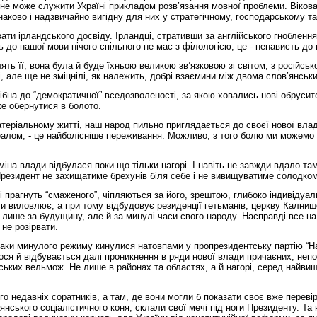
я не може служити Україні прикладом розв’язання мовної проблеми. Вікова
днаково і надзвичайно вигідну для них у стратегічному, господарському 
ати ірландського досвіду. Ірландці, стративши за англійського гноблення
ть до нашої мови нічого спільного не має з філологією, це - ненависть до
ть її, вона була й буде їхньою великою зв’язковою зі світом, з російськ
 але ще не зміцнілі, як належить, добрі взаємини між двома слов’янськ
бна до “демократичної” вседозволеності, за якою ховались нові обрусите
е обернутися в болото.
теріальному житті, наш народ пильно приглядається до своєї нової влади
деалом, - це найболісніше переживання. Можливо, з того болю ми можемо 
міна влади відбулася поки що тільки нагорі. І навіть не завжди вдало т
 Президент не захищатиме брехунів біля себе і не вивищуватиме солодко
і прагнуть “смаженого”, чіпляються за його, зрештою, глибоко індивідуал
ти виловлює, а при тому відбудовує резиденції гетьманів, церкву Калниш
е лише за будущину, але й за минулі часи свого народу. Насправді все на
не розірвати.
аки минулого режиму кинулися натовпами у пропрезидентську партію “Нар
ся й відбувається далі проникнення в ряди нової влади причаєних, непо
ських вельмож. Не лише в районах та областях, а й нагорі, серед найви
ого недавніх соратників, а там, де вони могли б показати своє вже пере
нського соціалістичного коня, склали свої мечі під ноги Президенту. Та