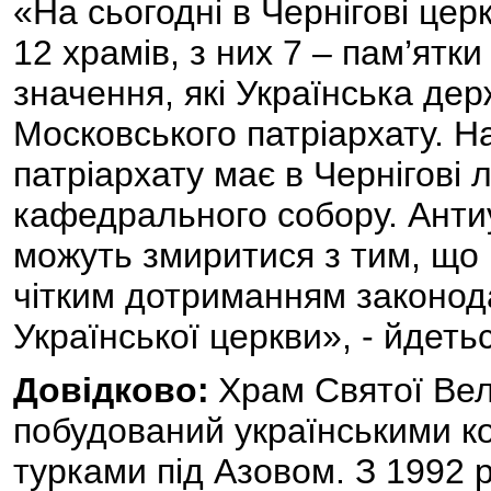
«На сьогодні в Чернігові цер
12 храмів, з них 7 – пам’ятк
значення, які Українська де
Московського патріархату. Н
патріархату має в Чернігові 
кафедрального собору. Антиу
можуть змиритися з тим, що
чітким дотриманням законода
Української церкви», - йдеть
Довідково:
Храм Святої Ве
побудований українськими к
турками під Азовом. З 1992 