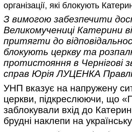
організації, які блокують Катер
З вимогою забезпечити дос
Великомучениці Катерини ві
притягти до відповідальності
блокують церкву та розпал
протистояння в Чернігові з
справ Юрія ЛУЦЕНКА Правлін
УНП вказує на напружену си
церкви, підкреслюючи, що «П
заблокували вхід до Катери
брудні наклепи на українську