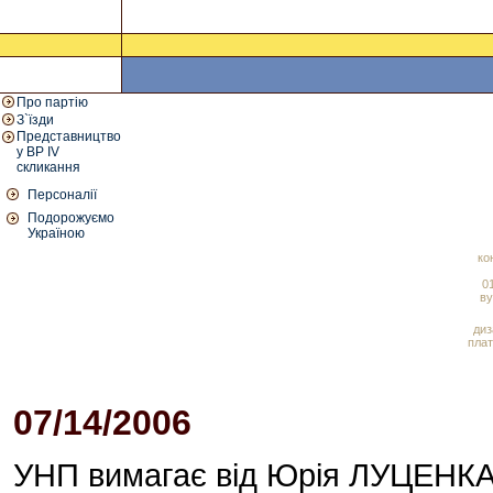
Про партію
З`їзди
Представництво
у ВР IV
скликання
Персоналії
Подорожуємо
Україною
ко
01
ву
диз
плат
07/14/2006
03:01 PM
УНП вимагає від Юрія ЛУЦЕНКА п