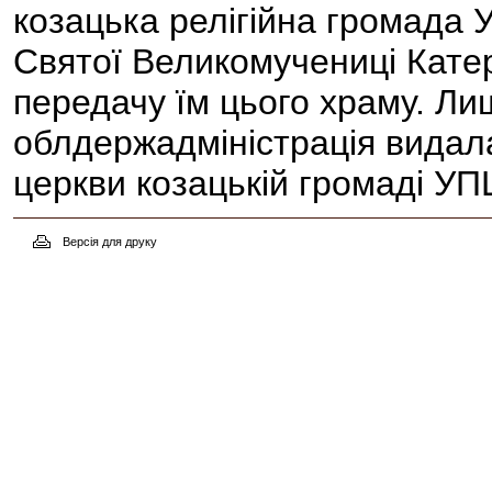
козацька релігійна громада 
Святої Великомучениці Катер
передачу їм цього храму. Ли
облдержадміністрація видал
церкви козацькій громаді УП
Версія для друку