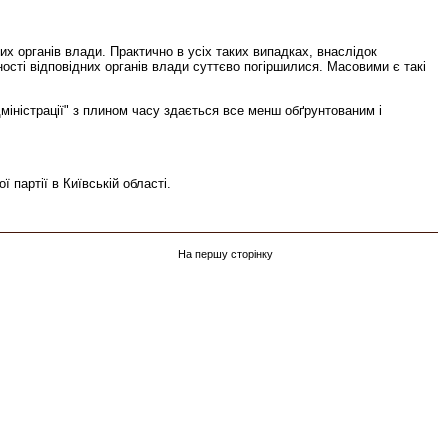
х органів влади. Практично в усіх таких випадках, внаслідок
ності відповідних органів влади суттєво погіршилися. Масовими є такі
міністрації" з плином часу здається все менш обґрунтованим і
 партії в Київській області.
На першу сторінку