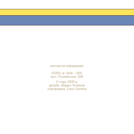
контактна інформація:
01004, м. Київ – 004,
вул. Пушкінська, 28А
© copy 2026 р.
дизайн:
Віадук-Телеком
платформа: Lotus Domino