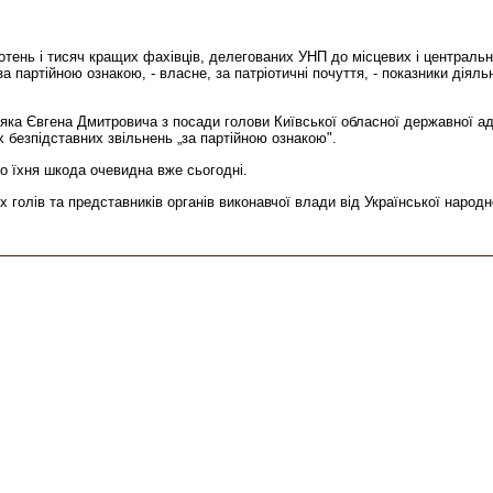
тень і тисяч кращих фахівців, делегованих УНП до місцевих і центральни
 партійною ознакою, - власне, за патріотичні почуття, - показники діяль
тяка Євгена Дмитровича з посади голови Київської обласної державної ад
х безпідставних звільнень „за партійною ознакою".
бо їхня шкода очевидна вже сьогодні.
голів та представників органів виконавчої влади від Української народної