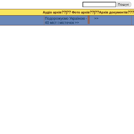
??|??
??|??
???
Аудіо архів
Фото архів
Архів документів
Подорожуємо Україною -
>>
40 міст і містечок >>