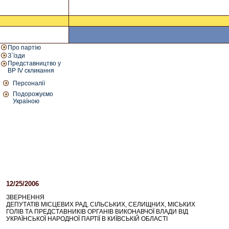
Про партію
З`їзди
Представництво у
ВР IV скликання
Персоналії
Подорожуємо
Україною
12/25/2006
11:30 AM
ЗВЕРНЕННЯ
ДЕПУТАТІВ МІСЦЕВИХ РАД, СІЛЬСЬКИХ, СЕЛИЩНИХ, МІСЬКИХ
ГОЛІВ ТА ПРЕДСТАВНИКІВ ОРГАНІВ ВИКОНАВЧОЇ ВЛАДИ ВІД
УКРАЇНСЬКОЇ НАРОДНОЇ ПАРТІЇ В КИЇВСЬКІЙ ОБЛАСТІ