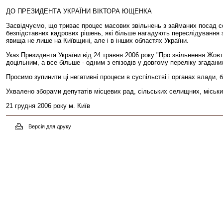
ДО ПРЕЗИДЕНТА УКРАЇНИ ВІКТОРА ЮЩЕНКА
Засвідчуємо, що триває процес масових звільнень з займаних посад со
безпідставних кадрових рішень, які більше нагадують переслідування за
явища не лише на Київщині, але і в інших областях України.
Указ Президента України від 24 травня 2006 року "Про звільнення Жов
доцільним, а все більше - одним з епізодів у довгому переліку згадани
Просимо зупинити ці негативні процеси в суспільстві і органах влади, 
Ухвалено зборами депутатів місцевих рад, сільських селищних, міських 
21 грудня 2006 року м. Київ
Версія для друку