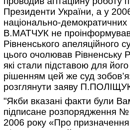
проводив агітаційну роботу
Президенти України, а у 2006
національно-демократичних 
В.МАТЧУК не проінформував
Рівненського апеляційного 
цього очолював Рівненську Р
які стали підставою для йог
рішенням цей же суд зобов’я
розглянути заяву П.ПОЛІЩУК
"Якби вказані факти були Вам
підписане розпорядження № 
2006 року «Про призначен