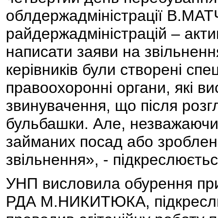
облдержадміністрації В.МАТ
райдержадміністрацій – акт
написати заяви на звільненн
керівників були створені спец
правоохоронні органи, які ви
звинувачення, що після розг
бульбашки. Але, незважаючи н
займаних посад або зроблені 
звільнення», - підкреслюєтьс
УНП висловила обурення при
РДА М.НИКИТЮКА, підкреслю