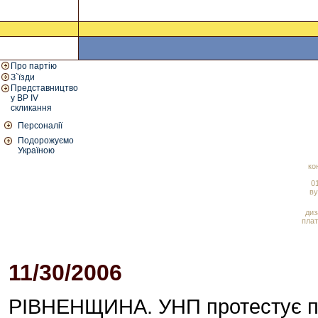
Про партію
З`їзди
Представництво
у ВР IV
скликання
Персоналії
Подорожуємо
Україною
ко
01
ву
диз
плат
11/30/2006
10:53 AM
РІВНЕНЩИНА. УНП протестує про