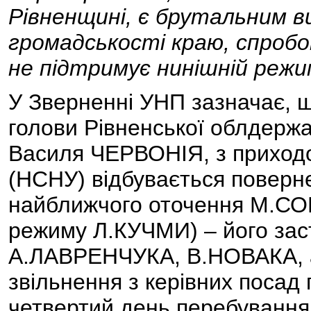
Рівненщині, є брутальним в
громадськості краю, спроб
не підтримує нинішній режи
У Зверненні УНП зазначає, щ
голови Рівненської облдержа
Василя ЧЕРВОНІЯ, з приход
(НСНУ) відбувається поверне
найближчого оточення М.СОР
режиму Л.КУЧМИ) – його за
А.ЛАВРЕНЧУКА, В.НОВАКА, а
звільнення з керівних посад
четвертий день перебування 