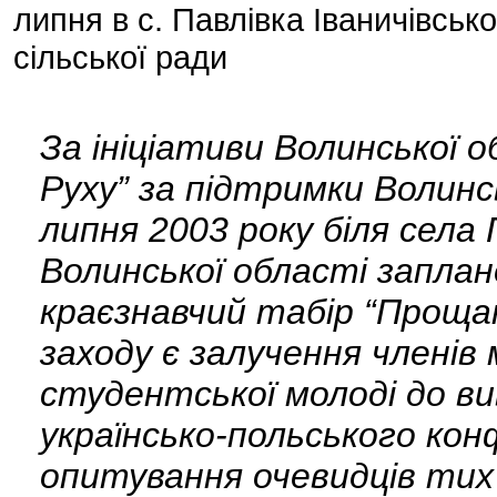
липня в с. Павлівка Іваничівсь
сільської ради
За ініціативи Волинської о
Руху” за підтримки Волинсь
липня 2003 року біля села 
Волинської області запла
краєзнавчий табір “Проща
заходу є залучення членів 
студентської молоді до в
українсько-польського конф
опитування очевидців тих п