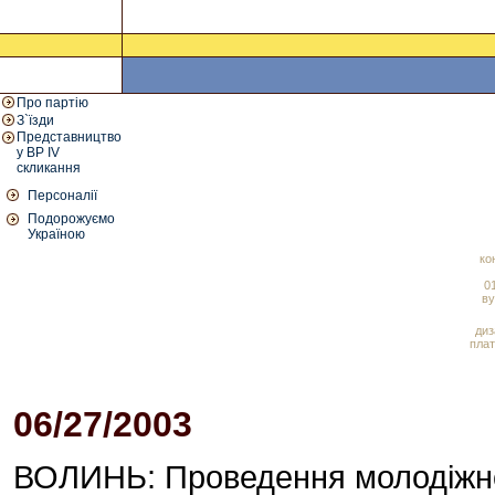
Про партію
З`їзди
Представництво
у ВР IV
скликання
Персоналії
Подорожуємо
Україною
ко
01
ву
диз
плат
06/27/2003
11:45 AM
ВОЛИНЬ: Проведення молодіжно