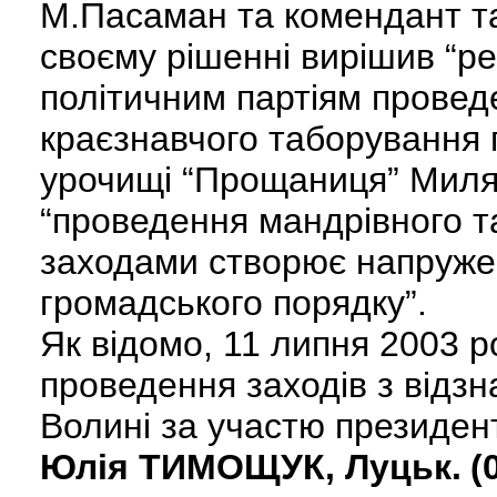
М.Пасаман та комендант т
своєму рішенні вирішив “р
політичним партіям провед
краєзнавчого таборування п
урочищі “Прощаниця” Миляти
“проведення мандрівного 
заходами створює напруже
громадського порядку”.
Як відомо, 11 липня 2003 р
проведення заходів з відзн
Волині за участю президент
Юлія ТИМОЩУК, Луцьк.
(