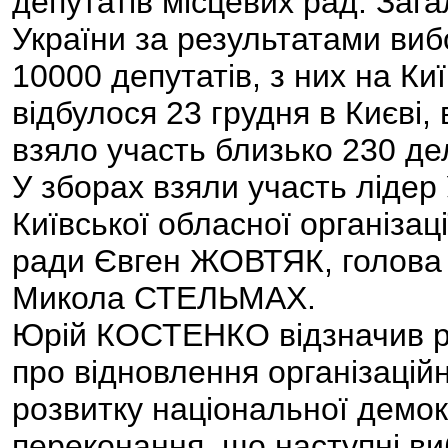
депутатів місцевих рад. Заг
України за результатами виб
10000 депутатів, з них на Киї
відбулося 23 грудня в Києві,
взяло участь близько 230 дел
У зборах взяли участь ліде
Київської обласної організац
ради Євген ЖОВТЯК, голова ф
Микола СТЕЛЬМАХ.
Юрій КОСТЕНКО відзначив ро
про відновлення організацій
розвитку національної демокр
переконання, що наступні в