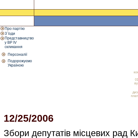
Про партію
З`їзди
Представництво
у ВР IV
скликання
Персоналії
Подорожуємо
Україною
ко
01
ву
диз
плат
12/25/2006
12:15 PM
Збори депутатів місцевих рад К