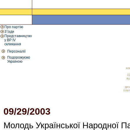
Про партію
З`їзди
Представництво
у ВР IV
скликання
Персоналії
Подорожуємо
Україною
ко
01
ву
диз
плат
09/29/2003
03:04 PM
Молодь Української Народної Па