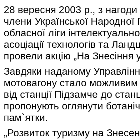
28 вересня 2003 р., з нагод
члени Української Народної П
обласної ліги інтелектуально
асоціації технологів та Ланд
провели акцію „На Знесіння у
Завдяки наданому Управління
мотовагону стало можливим 
від станції Підзамче до станц
пропонують оглянути ботанічн
пам`ятки.
„Розвиток туризму на Знесен