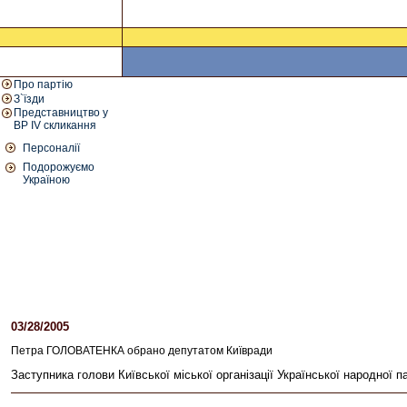
Про партію
З`їзди
Представництво у
ВР IV скликання
Персоналії
Подорожуємо
Україною
03/28/2005
01:26 PM
Петра ГОЛОВАТЕНКА обрано депутатом Київради
Заступника голови Київської міської організації Української народної 