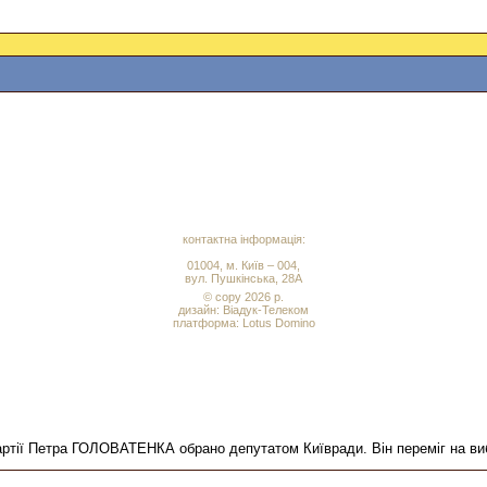
контактна інформація:
01004, м. Київ – 004,
вул. Пушкінська, 28А
© copy 2026 р.
дизайн:
Віадук-Телеком
платформа: Lotus Domino
партії Петра ГОЛОВАТЕНКА обрано депутатом Київради. Він переміг на вибор