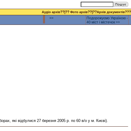
??|??
??|??
???
Аудіо архів
Фото архів
Архів документів
>>
Подорожуємо Україною -
40 міст і містечок >>
ах, які відбулися 27 березня 2005 р. по 60 в/о у м. Києві).