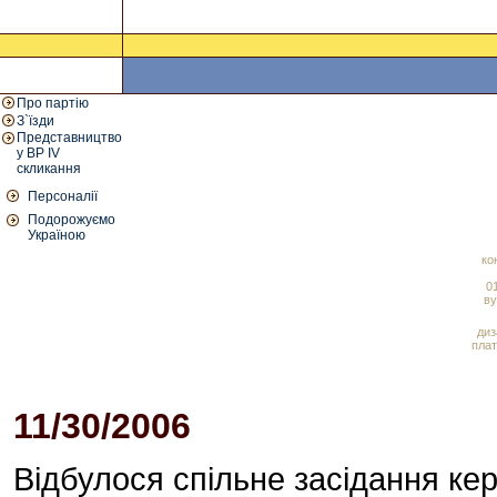
Про партію
З`їзди
Представництво
у ВР IV
скликання
Персоналії
Подорожуємо
Україною
ко
01
ву
диз
плат
11/30/2006
06:49 PM
Відбулося спільне засідання ке