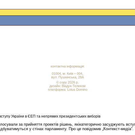
контактна інформація:
01004, м. Київ – 004,
вул. Пушкінська, 28А
© copy 2026 р.
дизайн:
Віадук-Телеком
платформа: Lotus Domino
вступу України в ЄЕП та непрямих президентських виборів
голосували за прийняття проектів рішень, якікатегорично засуджують вст
ідбуватимуться у стінах парламенту. Про це повідомив „Контекст-медіа”.