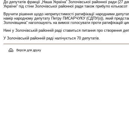
До депутатів фракції „Наша Україна” Золочівської районної ради (27 д
України” під стіни Золочівської районної ради також прибуло кількасот
Вручити рішення щодо неприпустимості ратифікації народними депутат
намір народному депутату Петру ПИСАРЧУКУ (СДПУ(о)), який представл
Золочівщина” наголошують на вимозі голосувати проти ратифікацій цих
Нині у Золочівській районній раді ставиться питання про створення деп
У Золочівській районній раді налічується 70 депутатів.
Версія для друку