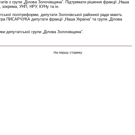
татів з групи „Ділова Золочівщина”. Підтримати рішення фракції „Наша
, зокрема, УНП, НРУ, КУНу та ін.
нтської політреформи, депутати Золочівської районної ради мають
тра ПИСАРЧУКА депутати фракції „Наша Україна” та групи „Ділова
ики депутатської групи „Ділова Золочівщина”.
На першу сторінку