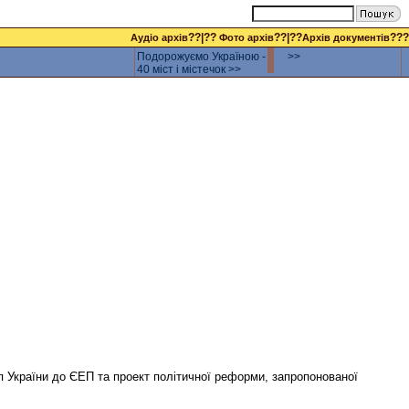
??|??
??|??
???
Аудіо архів
Фото архів
Архів документів
Подорожуємо Україною -
>>
40 міст і містечок >>
уп України до ЄЕП та проект політичної реформи, запропонованої