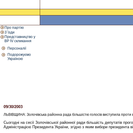
Про партію
З`їзди
Представництво у
ВР IV скликання
Персоналії
Подорожуємо
Україною
09/30/2003
01:05 PM
ЛЬВІВЩИНА: Золочівська районна рада більшістю голосів виступила проти 
Сьогодні на сесії Золочівської районної ради більшість депутатів про
Адміністрацією Президента України, згідно з яким вибори президента в