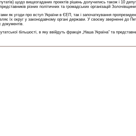
епутатів) щодо вищезгаданих проектів рішень долучились також і 10 депу
 представників різних політичних та громадських організацій Золочівщини
ами як угоди про вступ України в ЄЕП, так і започаткування пропрезиде
яє їх округ у законодавчому органі держави. У своєму зверненні до Пе
 документів.
утатської більшості, в яку ввійдуть фракція „Наша Україна” та представн