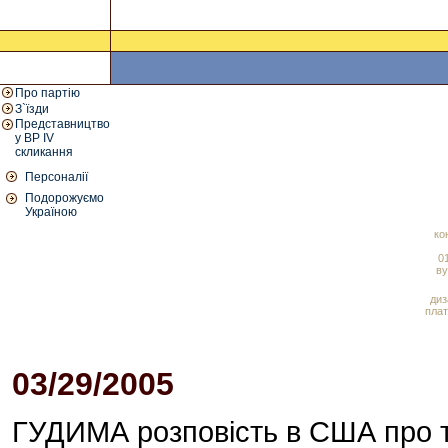
Про партію
З`їзди
Представництво
у ВР IV
скликання
Персоналії
Подорожуємо
Україною
ко
01
ву
диз
плат
03/29/2005
06:00 PM
ГУДИМА розповість в США про т