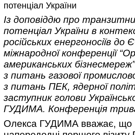
потенціал України
Із доповіддю про транзитн
потенціал України в контек
російських енергоносіїв до 
міжнародної конференції “Ор
американських бізнесмереж”
з питань газової промисло
з питань ПЕК, ядерної політ
заступник голови Українсько
ГУДИМА. Конференція трива
Олекса ГУДИМА вважає, що ц
напередодні першого візит