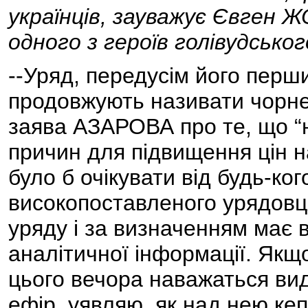
українців, зауважує Євген 
одного з героїв голівудсько
--Уряд, передусім його перш
продовжують називати чорне 
заява АЗАРОВА про те, що “н
причин для підвищення цін н
було б очікувати від будь-ког
високопоставленого урядовц
уряду і за визначенням має 
аналітичної інформації. Якщо
цього вечора наважаться ви
ефір, уявляю, як над нею кепк