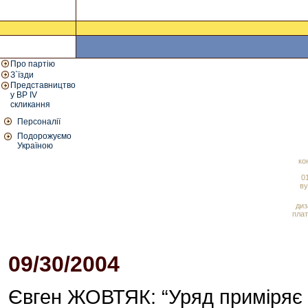
Про партію
З`їзди
Представництво
у ВР IV
скликання
Персоналії
Подорожуємо
Україною
ко
01
ву
диз
плат
09/30/2004
04:48 PM
Євген ЖОВТЯК: “Уряд приміряє н