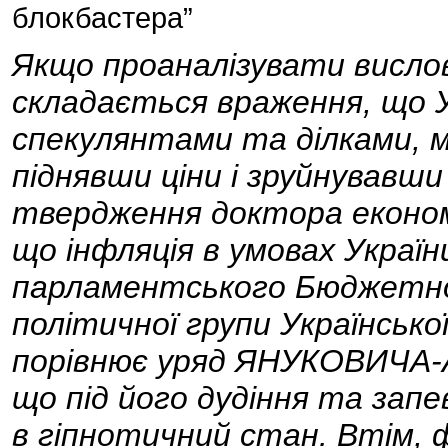
блокбастера”
Якщо проаналізувати висло
складається враження, що 
спекулянтами та ділками, м
піднявши ціни і зруйнувавши
твердження доктора еконо
що інфляція в умовах України
парламентського Бюджетно
політичної групи Українськ
порівнює уряд ЯНУКОВИЧА-А
що під його дудіння та запе
в гіпнотичний стан. Втім, фа