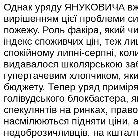
Однак уряду ЯНУКОВИЧА вже
вирішенням цієї проблеми си
пожежу. Роль факіра, який чи
індекс споживчих цін, теж ли
спокійному липні-серпні, кол
видавалося школярською заб
гупертачевим хлопчиком, яки
бюджету. Тепер уряд приміря
голівудського блокбастера, 
спекулянтів на ринках, прав
насмілюються підняти ціни, 
недоброзичливців, на кшталт