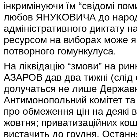
інкримінуючи їм “свідомі по
любов ЯНУКОВИЧА до народу
адміністративного диктату н
ресурсом на виборах може яви
потворного гомункулуса.
На ліквідацію “змови” на ри
АЗАРОВ дав два тижні (слід о
долучаться не лише Державна
Антимонопольний комітет та
про обмеження цін на деякі 
жовтня; приватизаційних кош
вистачить до грудня. Останн