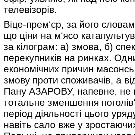
телевізорів.
Віце-прем‘єр, за його словам
що ціни на м‘ясо катапульту
за кілограм: а) змова, б) сп
перекупників на ринках. Одн
економічних причин масонсь
змову проти споживачів, а в
Пану АЗАРОВУ, напевне, не п
тотальне зменшення поголів‘я
період діяльності цього уряд
навіть сало вже у зростаючих