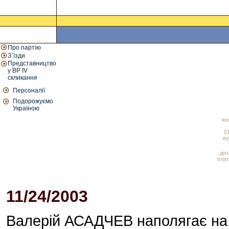
Про партію
З`їзди
Представництво
у ВР IV
скликання
Персоналії
Подорожуємо
Україною
ко
01
ву
диз
плат
11/24/2003
02:00 PM
Валерій АСАДЧЕВ наполягає на 