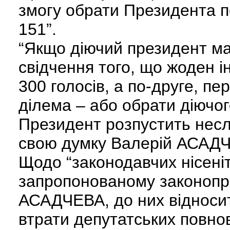
змогу обрати Президента по
151”.
“Якщо діючий президент має
свідчення того, що жоден 
300 голосів, а по-друге, п
ділема – або обрати діючо
Президент розпустить несл
свою думку Валерій АСАД
Щодо “законодавчих нісеніт
запропонованому законопро
АСАДЧЕВА, до них відноси
втрати депутатських повно