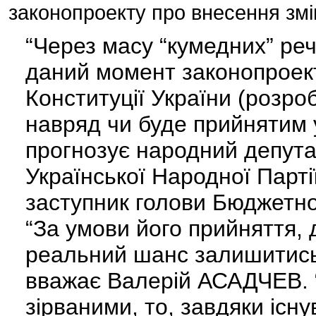
законопроекту про внесення змін
“Через масу “кумедних” реч
даний момент законопроект
Конституції України (розроб
навряд чи буде прийнятим у
прогнозує народний депутат
Української Народної Парті
заступник голови Бюджетно
“За умови його прийняття,
реальний шанс залишитись
вважає Валерій АСАДЧЕВ. 
зірваними, то, завдяки існ