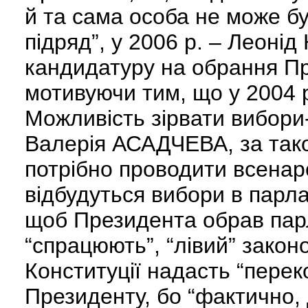
й та сама особа не може б
підряд”, у 2006 р. – Леон
кандидатуру на обрання П
мотивуючи тим, що у 2004 р
Можливість зірвати вибори-
Валерія АСАДЧЕВА, за тако
потрібно проводити всенаро
відбудуться вибори в парла
щоб Президента обрав парла
“спрацюють”, “лівий” закон
Конституції надасть “перек
Президенту, бо “фактично,