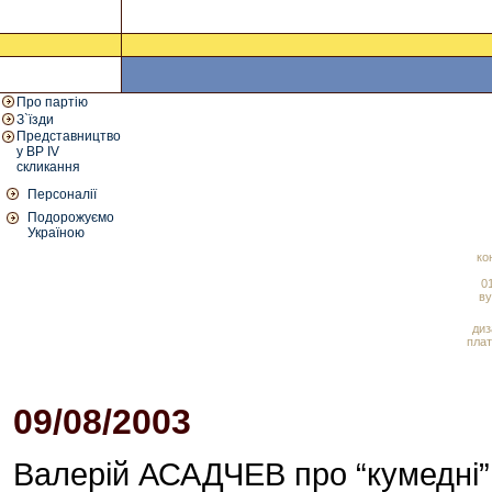
Про партію
З`їзди
Представництво
у ВР IV
скликання
Персоналії
Подорожуємо
Україною
ко
01
ву
диз
плат
09/08/2003
Валерій АСАДЧЕВ про “кумедні” 