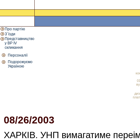
Про партію
З`їзди
Представництво
у ВР IV
скликання
Персоналії
Подорожуємо
Україною
ко
01
ву
диз
плат
08/26/2003
03:14 PM
ХАРКІВ. УНП вимагатиме переім