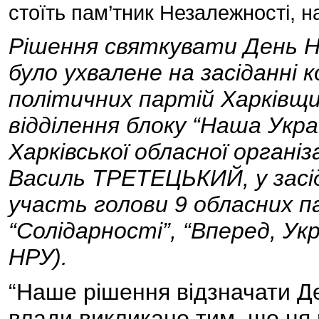
стоїть пам’тник Незалежності, 
Рішення святкувати День Н
було ухвалене на засіданні к
політичних партій Харківщи
відділення блоку “Наша Укра
Харківської обласної організ
Василь ТРЕТЕЦЬКИЙ, у засід
участь голови 9 обласних па
“Солідарності”, “Вперед, Укр
НРУ).
“Наше рішення відзначати Д
влади викликано тим, що ця 