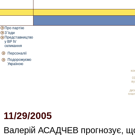
Про партію
З`їзди
Представництво
у ВР IV
скликання
Персоналії
Подорожуємо
Україною
ко
01
ву
диз
плат
11/29/2005
05:43 PM
Валерій АСАДЧЕВ прогнозує, що