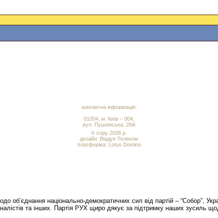
контактна інформація:
01004, м. Київ – 004,
вул. Пушкінська, 28А
© copy 2026 р.
дизайн:
Віадук-Телеком
платформа: Lotus Domino
до об’єднання національно-демократичних сил від партій – “Собор”, Укр
оналістів та інших. Партія РУХ щиро дякує за підтримку наших зусиль що