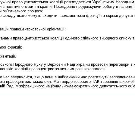
жної правоцентристської коаліції розглядається Українським Народним Р
и з політичного життя країни. Послідовно продовжуючи роботу в напрямі 
и об’єднавчого процесу:
до складу якого можуть входити парламентські фракції та окремі депутат
зацій правоцентристської орієнтації;
нами правоцентристської коаліції єдиного спільного виборчого списку та
кої фракції;
ієнтації.
нського Народного Руху у Верховній Раді України провести переговори з 
асників коаліції правоцентристських сил розширювалося.
о нас звернулися, якщо вони в найближчий час розглянуть запропоновані
рів правоцентристських сил. Ми твердо говоримо ТАК творенню широкої у
вній Раді міжфракційного національно-демократичного депутатсь-кого об’