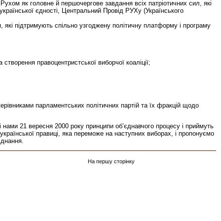
ухом як головне й першочергове завдання всіх патріотичних сил, які
української єдності, Центральний Провід РУХу (Українського
и, які підтримують спільно узгоджену політичну платформу і програму
 створення правоцентристської виборчої коаліції;
керівниками парламентських політичних партій та їх фракцій щодо
 нами 21 вересня 2000 року принципи об’єднавчого процесу і приймуть
країнської правиці, яка переможе на наступних виборах, і пропонуємо
єднання.
На першу сторінку