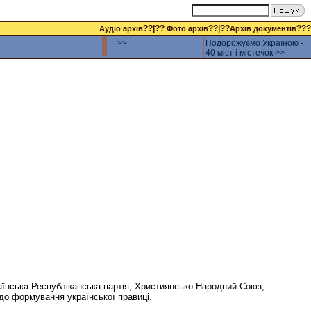
??|??
??|??
???
Аудіо архів
Фото архів
Архів документів
>>
Подорожуємо Україною -
40 міст і містечок >>
аїнська Республіканська партія, Християнсько-Народний Союз,
до формування української правиці.