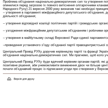
Проблема об’єднання національно-демократичних сил та утворення поту
опинилися перед загрозою їх повного витіснення олігархічними кланам
Народного Руху) 21 вересня 2000 року визначив такі необхідні принцип
-- утворення в парламенті міжфракційного депутатського об’єднання, 
діяльності об’єднання;
-- утворення відповідної коаліції політичних партій і громадських органі
-- узгодження міжфракційним депутатським об’єднанням і робочими орга
-- утворення в майбутньому складі Верховної Ради єдиної парламентсь
--проведення установчого з’їзду об’єднаної партії правоцентристської ор
Центральний Провід РУХу доручив керівництву партії та фракції Украї
об’єднання національно-демократичних сил. Ми прагнемо, щоб коло уч
Центральний Провід РУХу буде вдячний керівним органам партій, які д
позитивне рішення, аби унеможливити виникнення двох чи більше цент
почати об’єднавчий процес із підписання угоди про створення у Верхо
Версія для друку