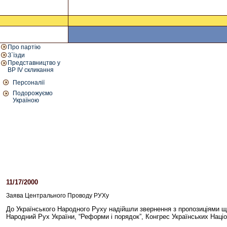
Про партію
З`їзди
Представництво у
ВР IV скликання
Персоналії
Подорожуємо
Україною
11/17/2000
04:10 PM
Заява Центрального Проводу РУХу
До Українського Народного Руху надійшли звернення з пропозиціями що
Народний Рух України, “Реформи і порядок”, Конгрес Українських Наці