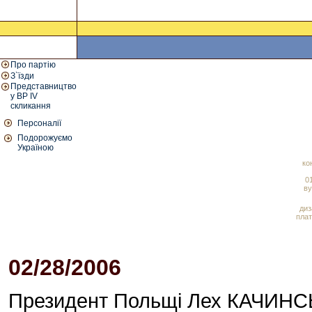
Про партію
З`їзди
Представництво
у ВР IV
скликання
Персоналії
Подорожуємо
Україною
ко
01
ву
диз
плат
02/28/2006
03:10 PM
Президент Польщі Лех КАЧИНСЬ