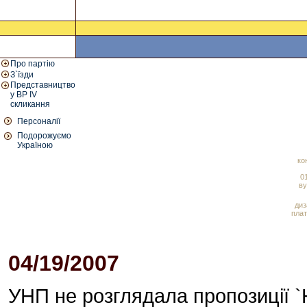
Про партію
З`їзди
Представництво
у ВР IV
скликання
Персоналії
Подорожуємо
Україною
ко
01
ву
диз
плат
04/19/2007
08:39 PM
УНП не розглядала пропозиції `