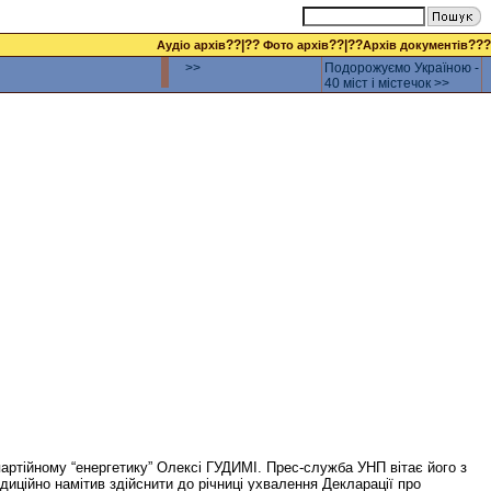
??|??
??|??
???
Аудіо архів
Фото архів
Архів документів
>>
Подорожуємо Україною -
40 міст і містечок >>
 партійному “енергетику” Олексі ГУДИМІ. Прес-служба УНП вітає його з
иційно намітив здійснити до річниці ухвалення Декларації про