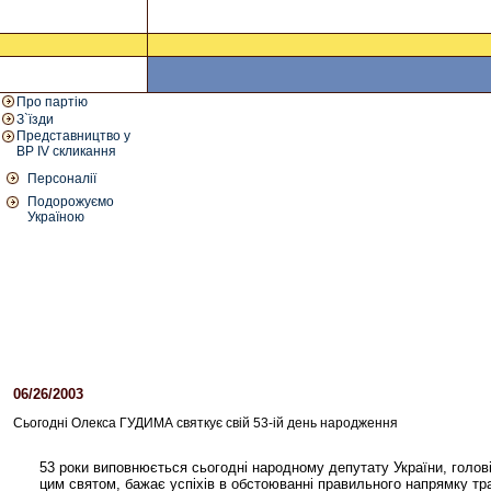
Про партію
З`їзди
Представництво у
ВР IV скликання
Персоналії
Подорожуємо
Україною
06/26/2003
01:19 PM
Сьогодні Олекса ГУДИМА святкує свій 53-ій день народження
53 роки виповнюється сьогодні народному депутату України, голові 
цим святом, бажає успіхів в обстоюванні правильного напрямку тра