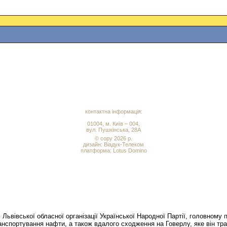
контактна інформація:
01004, м. Київ – 004,
вул. Пушкінська, 28А
© copy 2026 р.
дизайн:
Віадук-Телеком
платформа: Lotus Domino
Львівської обласної організації Української Народної Партії, головному
нспортування нафти, а також вдалого сходження на Говерлу, яке він трад