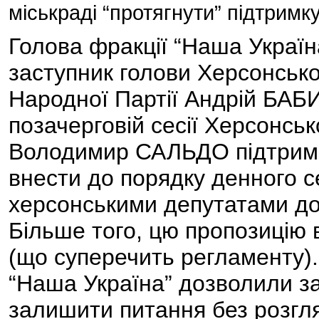
міськраді “протягнути” підтрим
Голова фракції “Наша Україна
заступник голови Херсонської
Народної Партії Андрій БАБИ
позачерговій сесії Херсонськ
Володимир САЛЬДО підтримав
внести до порядку денного се
херсонськими депутатами до
Більше того, цю пропозицію в
(що суперечить регламенту).
“Наша Україна” дозволили з
залишити питання без розгля