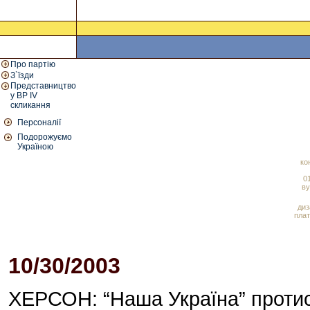
Про партію
З`їзди
Представництво
у ВР IV
скликання
Персоналії
Подорожуємо
Україною
ко
01
ву
диз
плат
10/30/2003
04:18 PM
ХЕРСОН: “Наша Україна” протис