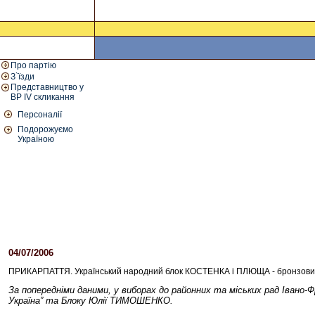
Про партію
З`їзди
Представництво у
ВР IV скликання
Персоналії
Подорожуємо
Україною
04/07/2006
12:40 PM
ПРИКАРПАТТЯ. Український народний блок КОСТЕНКА і ПЛЮЩА - бронзовий
За попередніми даними, у виборах до районних та міських рад Іван
Україна” та Блоку Юлії ТИМОШЕНКО.