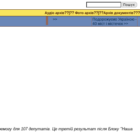
??|??
??|??
???
Аудіо архів
Фото архів
Архів документів
>>
Подорожуємо Україною -
40 міст і містечок >>
ремогу для 107 депутатів. Це третій результат після Блоку "Наша