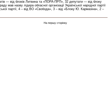
татів — від блоків Литвина та «ПОРА-ПРП», 32 депутати — від блоку
ду мав назву лідера обласної організації Української народної партії
ької партії, 4 – від ВО «Свобода», 3 – від «Блоку Ю. Кармазіна», 2 –
На першу сторінку