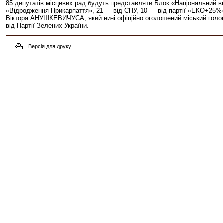
85 депутатів місцевих рад будуть представляти Блок «Національний ви
«Відродження Прикарпаття», 21 — від СПУ, 10 — від партії «ЕКО+25%», 
Віктора АНУШКЕВИЧУСА, який нині офіційно оголошений міський головою І
від Партії Зелених України.
Версія для друку