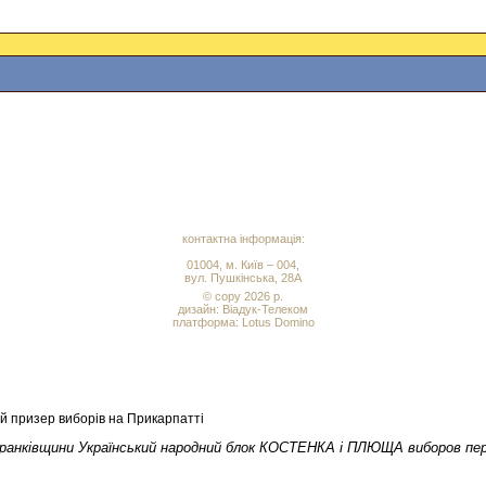
контактна інформація:
01004, м. Київ – 004,
вул. Пушкінська, 28А
© copy 2026 р.
дизайн:
Віадук-Телеком
платформа: Lotus Domino
 призер виборів на Прикарпатті
о-Франківщини Український народний блок КОСТЕНКА і ПЛЮЩА виборов пе