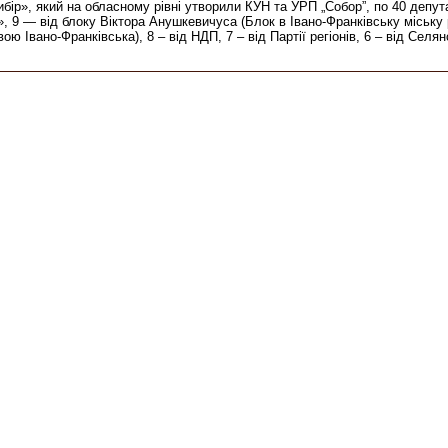
бір», який на обласному рівні утворили КУН та УРП „Собор”, по 40 депу
9 — від блоку Віктора Анушкевичуса (Блок в Івано-Франківську міську ра
вано-Франківська), 8 – від НДП, 7 – від Партії регіонів, 6 – від Селянс