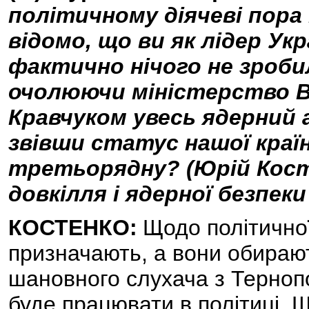
політичному діячеві пора 
відомо, що ви як лідер Укр
фактично нічого не зробил
очолюючи міністерство В
Кравчуком увесь ядерний 
звівши статус нашої країн
третьорядну? (Юрій Кост
довкілля і ядерної безпеки з
КОСТЕНКО:
Щодо політичної
призначають, а вони обирають
шановного слухача з Тернопо
буде працювати в політиці. Щ