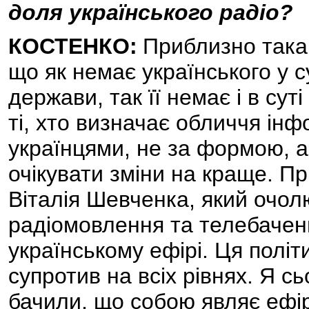
доля українського радіо?
КОСТЕНКО:
Приблизно така,
що як немає українського у су
держави, так її немає і в суті
ті, хто визначає обличчя інф
українцями, не за формою, а 
очікувати зміни на краще. П
Віталія Шевченка, який очол
радіомовлення та телебаченн
українському ефірі. Ця полі
супротив на всіх рівнях. Я сь
бачили, що собою являє ефір