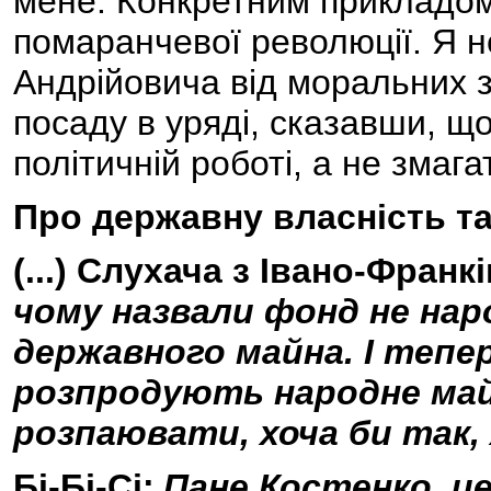
мене. Конкретним прикладом м
помаранчевої революції. Я не
Андрійовича від моральних 
посаду в уряді, сказавши, щ
політичній роботі, а не змага
Про державну власність т
(...) Слухача з Івано-Франк
чому назвали фонд не нар
державного майна. І тепе
розпродують народне май
розпаювати, хоча би так, я
Бі-Бі-Сі:
Пане Костенко, це