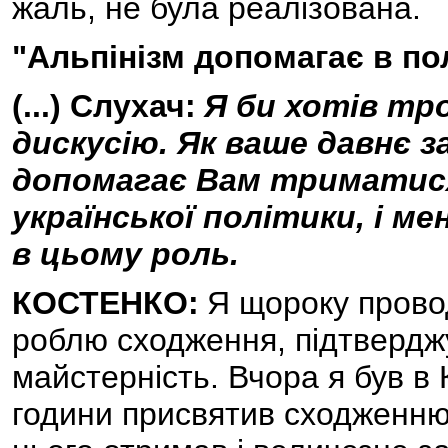
жаль, не була реалізована.
"Альпінізм допомагає в по
(...) Слухач:
Я би хотів тр
дискусію. Як ваше давнє з
допомагає Вам триматися
української політики, і ме
в цьому роль.
КОСТЕНКО:
Я щороку провод
роблю сходження, підтвердж
майстерність. Вчора я був в
години присвятив сходженню н