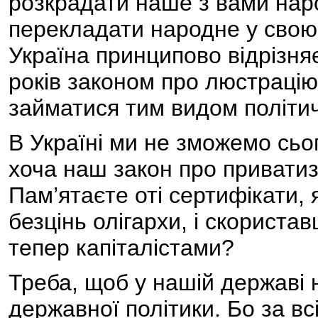
розкрадати наше з вами нар
перекладати народне у свою
Україна принципово відрізняєт
років законом про люстрацію
займатися тим видом політич
В Україні ми не зможемо сьо
хоча наш закон про привати
Пам’ятаєте оті сертифікати, 
безцінь олігархи, і скорист
тепер капіталістами?
Треба, щоб у нашій державі н
державної політики. Бо за всі