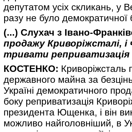
депутатом усіх скликань, у В
разу не було демократичної 
(...) Слухач з Івано-Франкі
продажу Криворіжсталі, і 
тривати реприватизація в
КОСТЕНКО:
Криворіжсталь п
державного майна за безцінь
Україні демократичного прода
боку реприватизація Криворі
президента Ющенка, і він вико
можливо найголовніший, в Ук