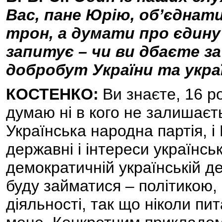
Вас, пане Юрію, об’єднат
трон, а думати про єдину 
запитує – чи ви дбаєте за
добробут України та укра
КОСТЕНКО:
Ви знаєте, 16 ро
думаю ні в кого не залишаєть
Українська народна партія, і
державні і інтереси українсь
демократичній українській де
буду займатися – політикою,
діяльності, так що ніколи пи