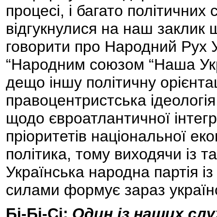
процесі, і багато політичних
відгукнулися на наш заклик 
говорити про Народний Рух Ук
“Народним союзом “Наша Укра
дещо іншу політичну орієнт
правоцентристська ідеологія,
щодо євроатлантичної інтегр
пріоритетів національної ек
політика, тому виходячи із т
Українська народна партія і
силами формує зараз україн
Бі-Бі-Сі:
Один із наших слу