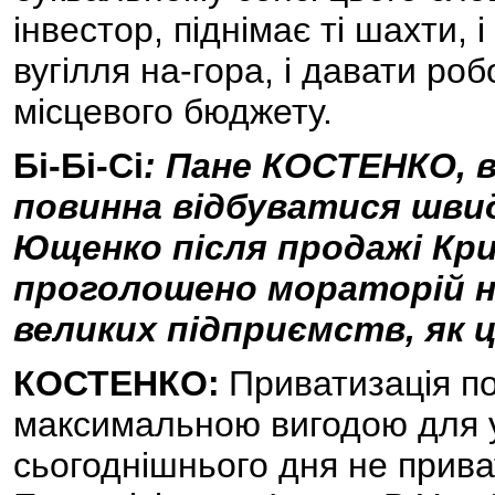
інвестор, піднімає ті шахти, 
вугілля на-гора, і давати роб
місцевого бюджету.
Бі-Бі-Сі
: Пане КОСТЕНКО, 
повинна відбуватися швидк
Ющенко після продажі Кри
проголошено мораторій н
великих підприємств, як ц
КОСТЕНКО:
Приватизація по
максимальною вигодою для у
сьогоднішнього дня не прив