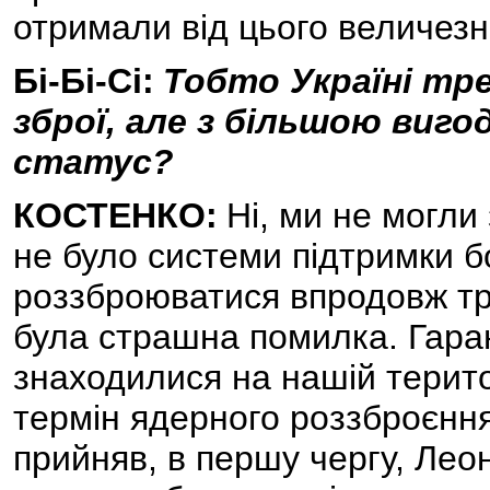
отримали від цього величезні
Бі-Бі-Сі:
Тобто Україні тр
зброї, але з більшою виго
статус?
КОСТЕНКО:
Ні, ми не могли
не було системи підтримки б
роззброюватися впродовж трь
була страшна помилка. Гарант
знаходилися на нашій територ
термін ядерного роззброєння
прийняв, в першу чергу, Леон