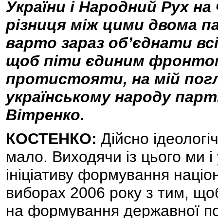
України і Народний Рух на
різниця між цими двома па
варто зараз об’єднати всі
щоб піти єдиним фронто
протистояти, на мій пог
українському народу парт
Вітренко.
КОСТЕНКО:
Дійсно ідеологі
мало. Виходячи із цього ми і
ініціативу формування націо
виборах 2006 року з тим, що
на формування державної по