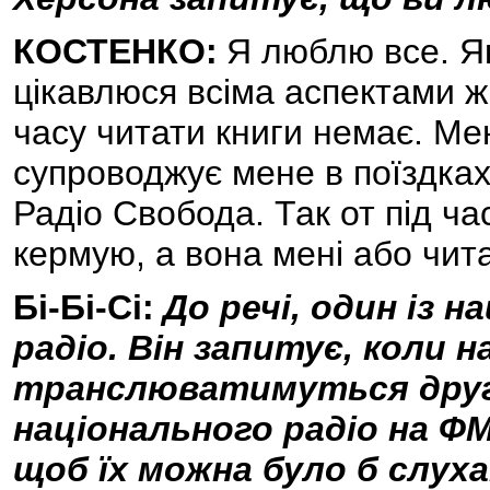
КОСТЕНКО:
Я люблю все. Як
цікавлюся всіма аспектами ж
часу читати книги немає. Ме
супроводжує мене в поїздках
Радіо Свобода. Так от під ч
кермую, а вона мені або читає
Бі-Бі-Сі:
До речі, один із 
радіо. Він запитує, коли 
транслюватимуться други
національного радіо на Ф
щоб їх можна було б слуха