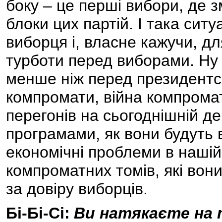
боку – це перші вибори, де зм
блоки цих партій. І така ситу
виборця і, власне кажучи, дл
турботи перед виборами. Ну 
менше ніж перед президентс
компромати, війна компроматі
перегонів на сьогоднішній д
програмами, як вони будуть 
економічні проблеми в нашій 
компроматних томів, які вон
за довіру виборців.
Бі-Бі-Сі:
Ви натякаєте на 