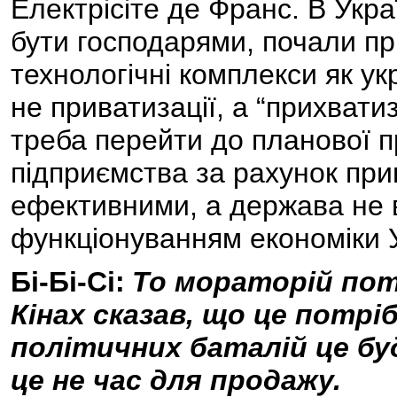
Електрісіте де Франс. В Укра
бути господарями, почали пр
технологічні комплекси як у
не приватизації, а “прихватиз
треба перейти до планової п
підприємства за рахунок при
ефективними, а держава не 
функціонуванням економіки У
Бі-Бі-Сі:
То мораторій потр
Кінах сказав, що це потрі
політичних баталій це буд
це не час для продажу.