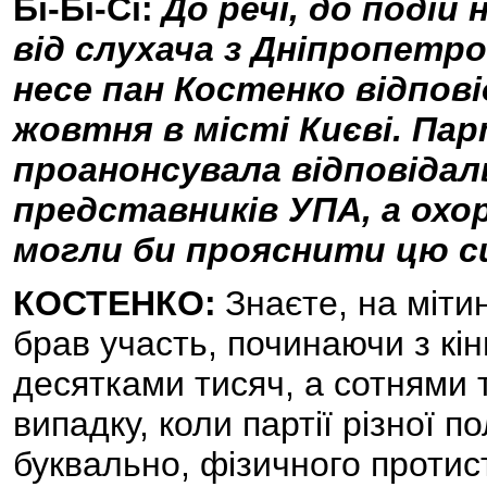
Бі-Бі-Сі:
До речі, до подій
від слухача з Дніпропетр
несе пан Костенко відповід
жовтня в місті Києві. Пар
проанонсувала відповідал
представників УПА, а охор
могли би прояснити цю 
КОСТЕНКО:
Знаєте, на мітин
брав участь, починаючи з кін
десятками тисяч, а сотнями т
випадку, коли партії різної по
буквально, фізичного протис