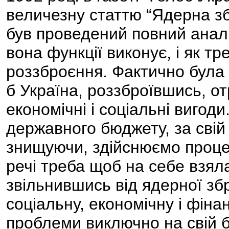
величезну статтю “Ядерна збр
був проведений повний аналіз
вона функції виконує, і як т
роззброєння. Фактично була 
б Україна, роззброївшись, от
економічні і соціальні вигод
державного бюджету, за свій
знищуючи, здійснюємо процед
речі треба щоб на себе взяла
звільнившись від ядерної з
соціальну, економічну і фіна
проблеми виключно на свій бю