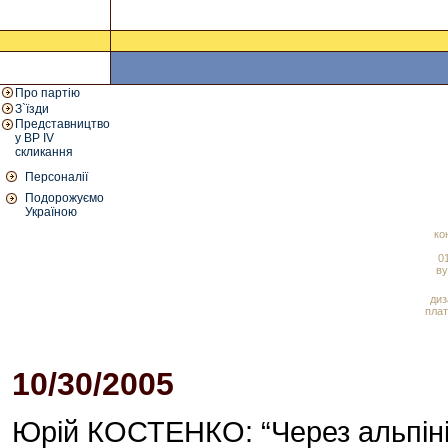
Про партію
З`їзди
Представництво
у ВР IV
скликання
Персоналії
Подорожуємо
Україною
ко
01
ву
диз
плат
10/30/2005
02:56 PM
Юрій КОСТЕНКО: “Через альпініз