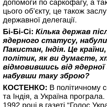
допомоги по саркофагу, а так
цього об’єкту, це також заслу
державної делегації.
Бі-Бі-Сі:
Кілька держав піс
ядерного статусу, набули
Пакистан, Індія. Це країни
політик, як ви думаєте, х
відмовившись від ядерної 
набувши таку зброю?
КОСТЕНКО:
В політичному с
та Індія, а Україна програла
1992 році в газеті “Голос Укр