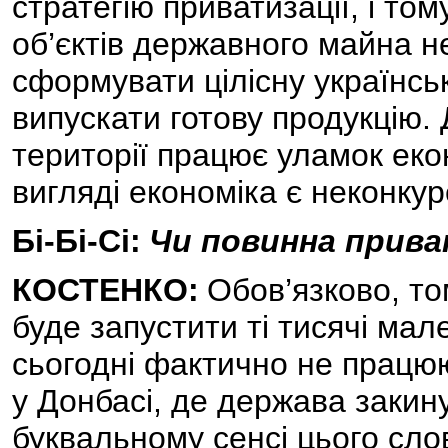
стратегію приватизації, і то
об’єктів державного майна н
сформувати цілісну українськ
випускати готову продукцію.
території працює уламок еко
вигляді економіка є неконку
Бі-Бі-Сі:
Чи повинна прива
КОСТЕНКО:
Обов’язково, т
буде запустити ті тисячі мал
сьогодні фактично не працюю
у Донбасі, де держава закину
буквальному сенсі цього сло