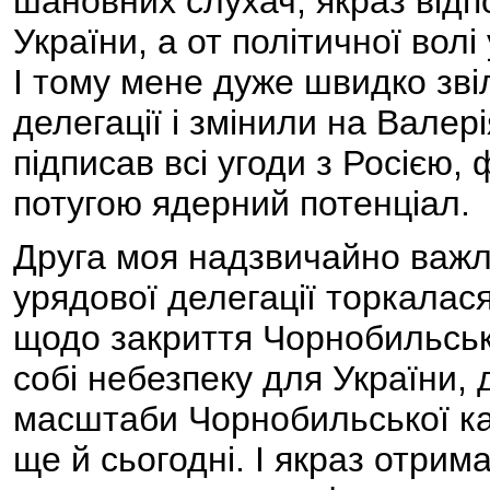
шановних слухач, якраз від
України, а от політичної вол
І тому мене дуже швидко звіл
делегації і змінили на Вале
підписав всі угоди з Росією,
потугою ядерний потенціал.
Друга моя надзвичайно важл
урядової делегації торкалас
щодо закриття Чорнобильської
собі небезпеку для України, 
масштаби Чорнобильської к
ще й сьогодні. І якраз отрима