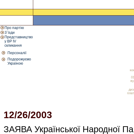
Про партію
З`їзди
Представництво
у ВР IV
скликання
Персоналії
Подорожуємо
Україною
ко
01
ву
диз
плат
12/26/2003
10:59 AM
ЗАЯВА Української Народної Пар