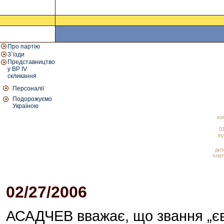
Про партію
З`їзди
Представництво
у ВР IV
скликання
Персоналії
Подорожуємо
Україною
ко
01
ву
диз
плат
02/27/2006
08:54 PM
АСАДЧЕВ вважає, що звання „євр