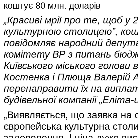
коштує 80 млн. доларів
„Красиві мрії про те, щоб у 
культурною столицею”, кошт
повідомляє народний депута
комітету ВР з питань бюдж
Київського міського голови 
Костенка і Плюща Валерій 
перенаправити їх на виплат
будівельної компанії „Еліта-
„Виявляється, що заявка на 
європейська культурна столи
задоволення. І ціна дуже вис