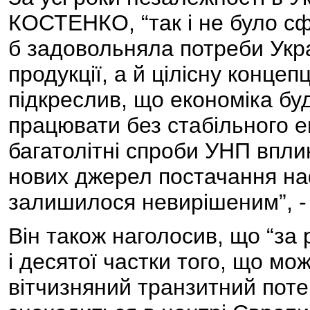
КОСТЕНКО, “так і не було с
б задовольняла потреби Укр
продукції, а й цілісну концеп
підкреслив, що економіка бу
працювати без стабільного 
багатолітні спроби УНП впли
нових джерел постачання наф
залишилося невирішеним”, -
Він також наголосив, що “за
і десятої частки того, що мо
вітчизняний транзитний поте