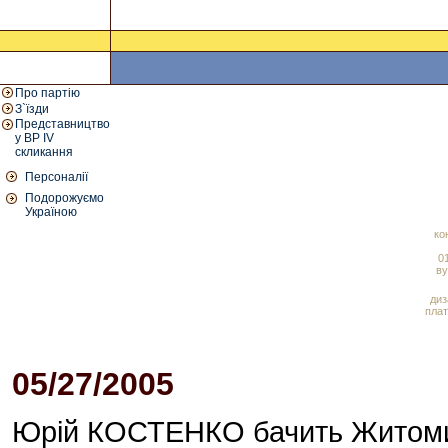
Про партію
З`їзди
Представництво
у ВР IV
скликання
Персоналії
Подорожуємо
Україною
ко
01
ву
диз
плат
05/27/2005
09:05 AM
Юрій КОСТЕНКО бачить Житомир