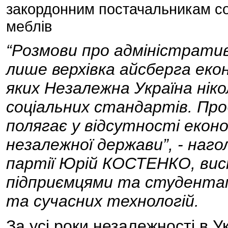
закордонним постачальникам со
меблів
“Розмови про адміністратив
лише верхівка айсберга еко
яких Незалежна Україна нік
соціальних стандартів. Про
полягає у відсутності екон
незалежної держави”, - наго
партії Юрій КОСТЕНКО, ви
підприємцями та студента
та сучасних технологій.
За усі роки незалежності в У