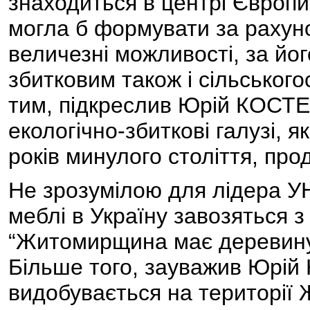
знаходиться в центрі Європ
могла б формувати за рахуно
величезні можливості, за йо
збитковим також і сільськог
тим, підкреслив Юрій КОСТЕ
екологічно-збиткові галузі, я
років минулого століття, пр
Не зрозумілою для лідера У
меблі в Україну завозяться з 
“Житомирщина має деревину т
Більше того, зауважив Юрій
видобувається на території