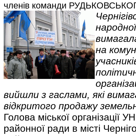
членів команди РУДЬКОВСЬКО
Чернігів
народної
вимагал
на комун
учасникі
політич
організа
вийшли з гаслами, які вима
відкритого продажу земельни
Голова міської організації У
районної ради в місті Чернігов