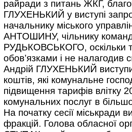
райради з питань ЖКГ, благо
ГЛУХЕНЬКИЙ у виступі запроп
начальнику міського управл
АНТОШИНУ, чільнику команд
РУДЬКОВСЬКОГО, оскільки то
обов’язками і не налагодив 
Андрій ГЛУХЕНЬКИЙ виступив
коштів, які комунальне госп
підвищення тарифів влітку 20
комунальних послуг в більшо
На початку сесії міськради в
фракцій. Голова обласної ор