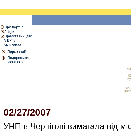
Про партію
З`їзди
Представництво
у ВР IV
скликання
Персоналії
Подорожуємо
Україною
ко
01
ву
диз
плат
02/27/2007
04:15 PM
УНП в Чернігові вимагала від мі