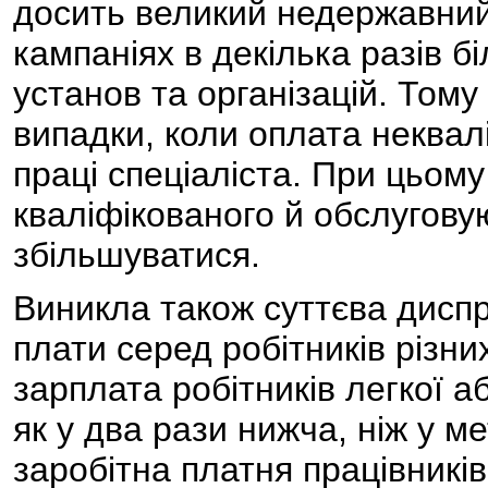
досить великий недержавний
кампаніях в декілька разів б
установ та організацій. Том
випадки, коли оплата неквал
праці спеціаліста. При цьому
кваліфікованого й обслугов
збільшуватися.
Виникла також суттєва диспр
плати серед робітників різн
зарплата робітників легкої а
як у два рази нижча, ніж у м
заробітна платня працівників