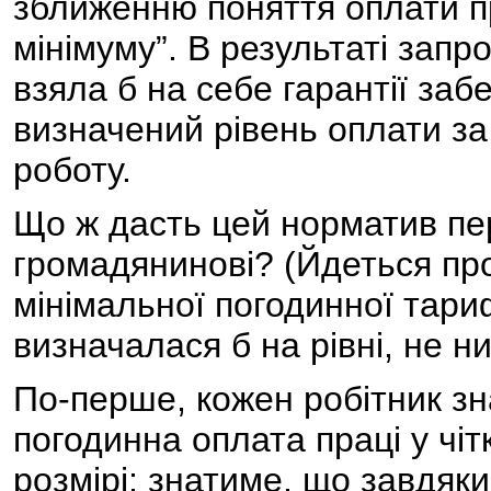
зближенню поняття оплати п
мінімуму”. В результаті за
взяла б на себе гарантії за
визначений рівень оплати за
роботу.
Що ж дасть цей норматив пе
громадянинові? (Йдеться про
мінімальної погодинної тариф
визначалася б на рівні, не н
По-перше, кожен робітник з
погодинна оплата праці у чі
розмірі; знатиме, що завдяки