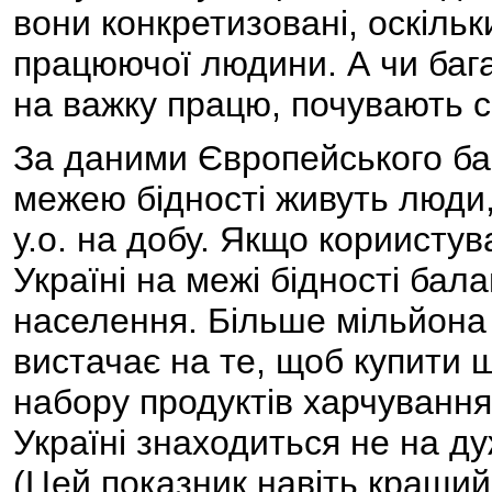
вони конкретизовані, оскільк
працюючої людини. А чи бага
на важку працю, почувають с
За даними Європейського банк
межею бідності живуть люди
у.о. на добу. Якщо кориистув
Україні на межі бідності ба
населення. Більше мільйона 
вистачає на те, щоб купити щ
набору продуктів харчування.
Україні знаходиться не на ду
(Цей показник навіть кращий н