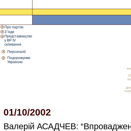
Про партію
З`їзди
Представництво
у ВР IV
скликання
Персоналії
Подорожуємо
Україною
ко
01
ву
диз
плат
01/10/2002
Валерій АСАДЧЕВ: “Впровадженн