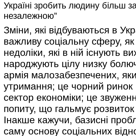
Україні зробить людину більш з
незалежною”
Зміни, які відбуваються в Укр
важливу соціальну сферу, як
недоліки, які в ній існують 
народжують цілу низку болюч
армія малозабезпечених, як
утримання; це чорний ринок 
сектор економіки; це звуже
попиту, що гальмує розвиток
Інакше кажучи, базисні проб
саму основу соціальних віднос