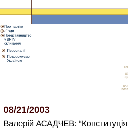
Про партію
З`їзди
Представництво
у ВР IV
скликання
Персоналії
Подорожуємо
Україною
ко
01
ву
диз
плат
08/21/2003
11:38 AM
Валерій АСАДЧЕВ: “Конституція