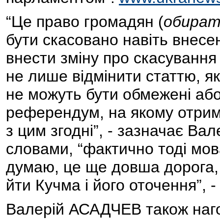
“Це право громадян (
обират
бути скасовано навіть внесе
внести зміну про скасування
не лише відмінити статтю, я
не можуть бути обмежені або
референдум, на якому отрим
з цим згодні”, - зазначає Ва
словами, “фактично тоді мов
думаю, це ще довша дорога, 
йти Кучма і його оточення”, -
Валерій АСАДЧЕВ також наго