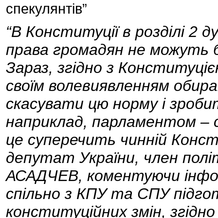
спекулянтів”
“В Конституції в розділі 2 
права громадян не можуть б
Зараз, згідно з Конституці
своїм волевиявленням обир
скасувати цю норму і зроб
наприклад, парламентом – с
це суперечить чинній Консти
депутат України, член полі
АСАДЧЕВ, коментуючи інфо
спільно з КПУ та СПУ підг
конституційних змін, згідн