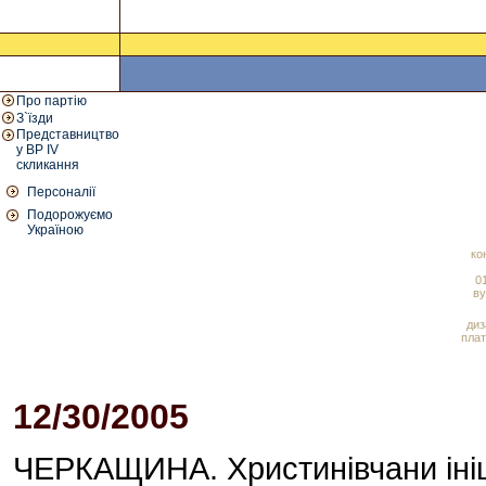
Про партію
З`їзди
Представництво
у ВР IV
скликання
Персоналії
Подорожуємо
Україною
ко
01
ву
диз
плат
12/30/2005
03:13 PM
ЧЕРКАЩИНА. Христинівчани іні