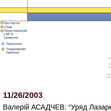
Про партію
З`їзди
Представництво
у ВР IV
скликання
Персоналії
Подорожуємо
Україною
ко
01
ву
диз
плат
11/26/2003
02:30 PM
Валерій АСАДЧЕВ: “Уряд Лазаре