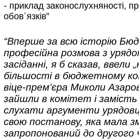
- приклад законослухняності, пр
обов`язків”
“Вперше за всю історію Бю
професійна розмова з урядо
засіданні, я б сказав, ввели
більшості в бюджетному ко
віце-прем’єра Миколи Азаро
зайшли в комітет і заміст
слухати аргументи урядовці
свою постанову, яка мала з
запропонований до другого 