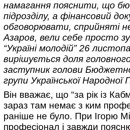
намагання пояснити, що бю
підрозділу, а фінансовий до
обговорювати, сприйняті не
Азаров, вели себе просто зух
“Україні молодій” 26 листопа
вирішується доля головного
заступник голови Бюджетно
групи Української Народної
Він вважає, що “за рік із Кабм
зараз там немає з ким профес
раніше не було. При Ігорю Мі
професіонал і завжди поясн