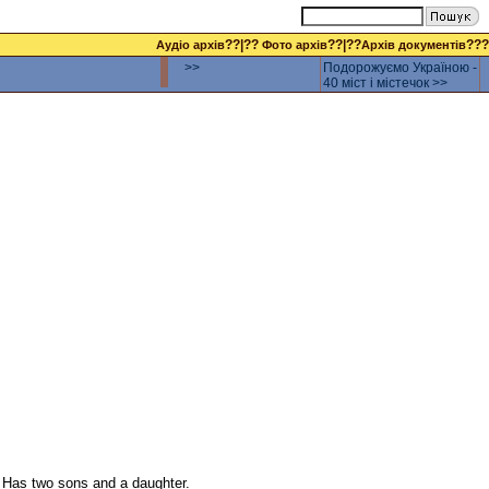
??|??
??|??
???
Аудіо архів
Фото архів
Архів документів
>>
Подорожуємо Україною -
40 міст і містечок >>
. Has two sons and a daughter.