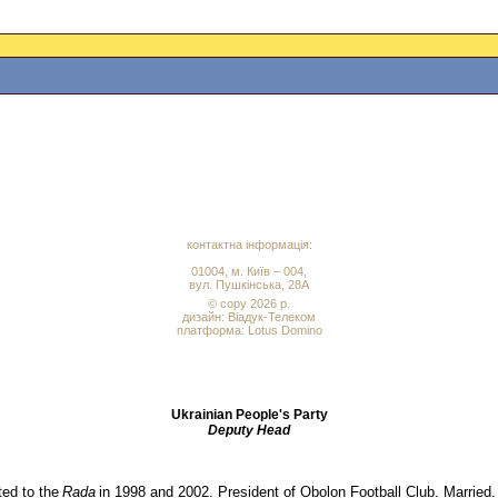
контактна інформація:
01004, м. Київ – 004,
вул. Пушкінська, 28А
© copy 2026 р.
дизайн:
Віадук-Телеком
платформа: Lotus Domino
Ukrainian People's Party
Deputy Head
ted to the
Rada
in 1998 and 2002. President of Obolon Football Club. Married