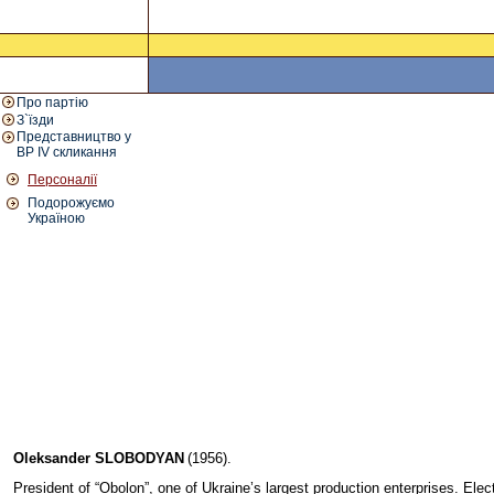
Про партію
З`їзди
Представництво у
ВР IV скликання
Персоналії
Подорожуємо
Україною
Oleksander SLOBODYAN
(1956).
President of “Obolon”, one of Ukraine’s largest production enterprises. Elec