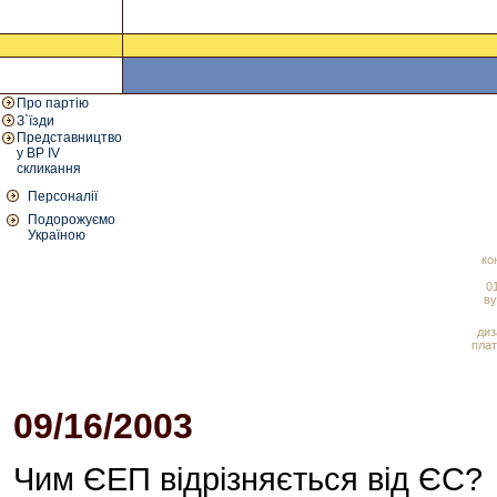
Про партію
З`їзди
Представництво
у ВР IV
скликання
Персоналії
Подорожуємо
Україною
ко
01
ву
диз
плат
09/16/2003
Чим ЄЕП відрізняється від ЄС?