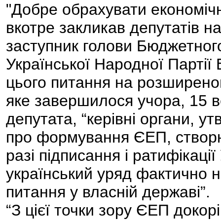
"Добре обрахувати економіч
вкотре закликав депутатів н
заступник голови Бюджетного
Української Народної Партії
цього питання на розширеном
яке завершилося учора, 15 в
депутата, “керівні органи, 
про формування ЄЕП, створю
разі підписання і ратифікації
український уряд фактично н
питання у власній державі”.
“З цієї точки зору ЄЕП докорі