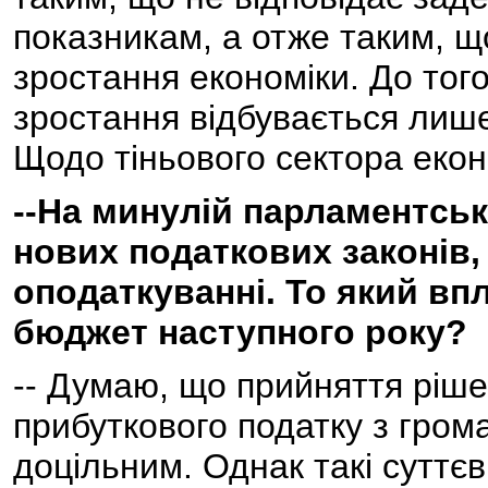
показникам, а отже таким, щ
зростання економіки. До тог
зростання відбувається лише
Щодо тіньового сектора екон
--На минулій парламентськ
нових податкових законів, 
оподаткуванні. То який вп
бюджет наступного року?
-- Думаю, що прийняття ріш
прибуткового податку з грома
доцільним. Однак такі суттєв