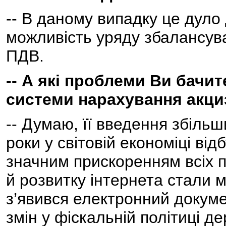
-- В даному випадку це дуло
можливість уряду збалансува
ПДВ.
-- А які проблеми Ви бачит
системи нарахування акци
-- Думаю, її введення збільш
роки у світовій економіці від
значним прискоренням всіх п
й розвитку інтернета стали 
з’явився електронний докуме
змін у фіскальній політиці 