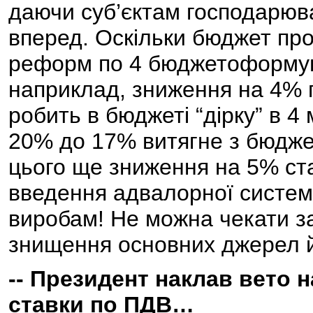
даючи суб’єктам господарюва
вперед. Оскільки бюджет пр
реформ по 4 бюджетоформую
наприклад, зниження на 4% п
робить в бюджеті “дірку” в 4
20% до 17% витягне з бюдже
цього ще зниження на 5% ста
введення адвалорної систем
виробам! Не можна чекати з
знищення основних джерел й
-- Президент наклав вето 
ставки по ПДВ…