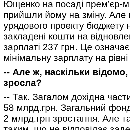
Ющенко на посаді прем’єр-мі
прийшли йому на зміну. Але
урядового проекту бюджету н
закладені кошти на відновле
зарплаті 237 грн. Це означа
мінімальну зарплату на рівні
-- Але ж, наскільки відомо
зросла?
-- Так. Загалом дохідна час
58 млрд.грн. Загальний фонд
2 млрд.грн зростання. Але та
таким, що не відповідає за