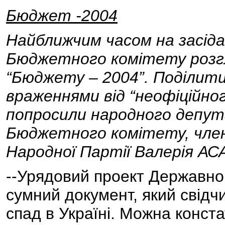
Бюджет -2004
Найближчим часом на засід
Бюджетного комітету розг
“Бюджету – 2004”. Поділити
враженнями від “неофіційно
попросили народного депут
Бюджетного комітету, члена
Народної Партії Валерія А
--Урядовий проект Державног
сумний документ, який свідч
спад в Україні. Можна конста