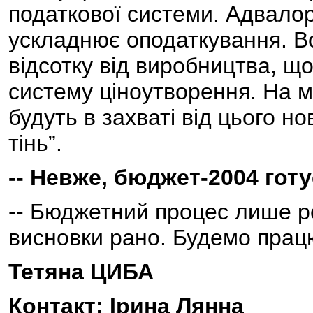
податкової системи. Адвало
ускладнює оподаткування. В
відсотку від виробництва, щ
систему ціноутворення. На м
будуть в захваті від цього но
тінь”.
-- Невже, бюджет-2004 го
-- Бюджетний процес лише ро
висновки рано. Будемо прац
Тетяна ЦИБА
Контакт: Ірина Лянна