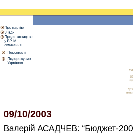
Про партію
З`їзди
Представництво
у ВР IV
скликання
Персоналії
Подорожуємо
Україною
ко
01
ву
диз
плат
09/10/2003
Валерій АСАДЧЕВ: “Бюджет-2004