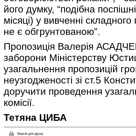
його думку, “подібна поспішн
місяці) у вивченні складного 
не є обгрунтованою”.
Пропозиція Валерія АСАДЧЕВ
заборони Міністерству Юстиц
узагальнення пропозицій гр
неузгодженості зі ст.5 Конст
доручити проведення узагаль
комісії.
Тетяна ЦИБА
Версія для друку