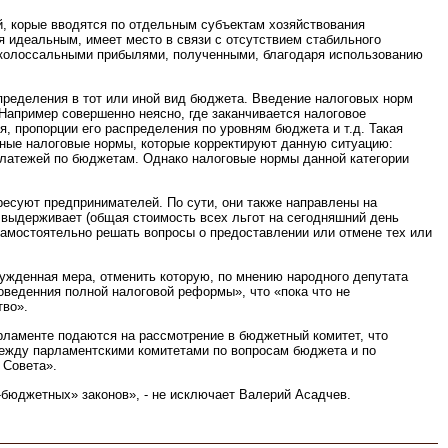
й, корые вводятся по отдельным субъектам хозяйствования
я идеальным, имеет место в связи с отсутствием стабильного
я колоссальными прибылями, полученными, благодаря использованию
спределения в тот или иной вид бюджета. Введение налоговых норм
. Например совершенно неясно, где заканчивается налоговое
, пропорции его распределения по уровням бюджета и т.д. Такая
нные налоговые нормы, которые корректируют данную ситуацию:
платежей по бюджетам. Однако налоговые нормы данной категории
ересуют предпринимателей. По сути, они также направлены на
 выдерживает (общая стоимость всех льгот на сегодняшний день
амостоятельно решать вопросы о предоставлении или отмене тех или
ужденная мера, отменить которую, по мнению народного депутата
оведенния полной налоговой реформы», что «пока что не
тво».
арламенте подаются на рассмотрение в бюджетный комитет, что
между парламентскими комитетами по вопросам бюджета и по
 Совета».
-бюджетных» законов», - не исключает Валерий Асадчев.