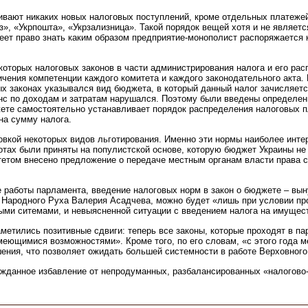
ивают никаких новых налоговых поступлений, кроме отдельных платеже
», «Укрпошта», «Укрзализница». Такой порядок вещей хотя и не являетс
имеет право знать каким образом предприятие-монополист распоряжаетс
которых налоговых законов в части администрирования налога и его ра
аничения компетенции каждого комитета и каждого законодательного акта
х законах указывался вид бюджета, в который данный налог зачисляется
анс по доходам и затратам нарушался. Поэтому были введены определе
жете самостоятельно устанавливает порядок распределения налоговых 
на сумму налога.
новкой некоторых видов льготирования. Именно эти нормы наиболее инт
отах были приняты на популистской основе, которую бюджет Украины не
етом внесено предложение о передаче местным органам власти права с
 работы парламента, введение налоговых норм в закон о бюджете – вын
 Народного Руха Валерия Асадчева, можно будет «лишь при условии пр
ми ситемами, и невыясненной ситуации с введением налога на имущес
метились позитивные сдвиги: теперь все законы, которые проходят в п
еющимися возможностями». Кроме того, по его словам, «с этого года 
ения, что позволяет ожидать большей системности в работе Верховного
гожданное избавление от непродуманных, разбалансированных «налогово