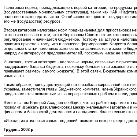
Налоговые нормы, принадлежащие к первой категории, не предусматр
(государственным монопольным структурам), таким как НАК «Нафтогаз
налогового законодательства. Он объясняется просто: государство 
его же (государства) ресурсов.
Вторая категория налоговых норм предназначена для приостановки не
этого типа связано с тем, что в Верховном Совете нет четкого разгр
регулирование и начинается бюджетное. Поэтому зачастую в налоговы
практика привела к тому, что в процессе формирования бюджета бал
отдельные статьи налоговых законов останавливаются и закон о бюд
навряд ли интересуют предпринимателей, поскольку никак не влияют 
И наконец, третья категория - налоговые нормы, связанные с приоста
поддержание баланса бюджета, поскольку большинство законов о льг
превышает размеры самого бюджета). В этой связи, Бюджетным комит
иных льгот.
Таким образом, при существующей ныне разбалансированной практике
Украины, заместителя главы Бюджетного комитета, члена Украинского
представляется возможным из-за неразрешенных проблем с солидарны
Вместе с тем Валерий Асадчев сообщил, что «в работе парламента на
позволит избежать разбалансировки между желаемыми затратами и им
финансам и банковской деятельности наладились более тесные отнош
«Исходя из этих позитивных тенденций, возможно вскоре грядет дол
Грудень 2002 р