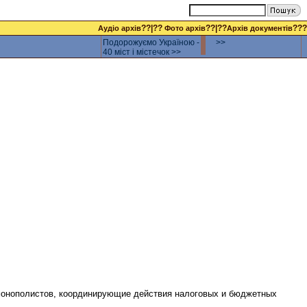
??|??
??|??
???
Аудіо архів
Фото архів
Архів документів
Подорожуємо Україною -
>>
40 міст і містечок >>
-монополистов, координирующие действия налоговых и бюджетных