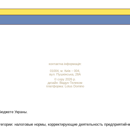
контактна інформація:
01004, м. Київ – 004,
вул. Пушкінська, 28А
© copy 2026 р.
дизайн:
Віадук-Телеком
платформа: Lotus Domino
бюджете Украны.
атегории: налоговые нормы, корректирующие деятельность предприятий