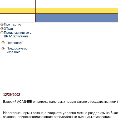
Про партію
З`їзди
Представництво у
ВР IV скликання
Персоналії
Подорожуємо
Україною
12/29/2002
Валерий АСАДЧЕВ о природе налоговых норм в законе о государственном 
Налоговые нормы закона о бюджете условно можно разделить на 3 к
законов; приостанавливающие определенные виды льготирования.