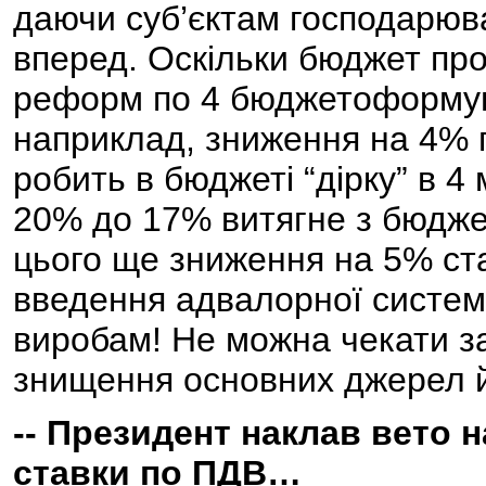
даючи суб’єктам господарюва
вперед. Оскільки бюджет пр
реформ по 4 бюджетоформую
наприклад, зниження на 4% п
робить в бюджеті “дірку” в 4
20% до 17% витягне з бюдже
цього ще зниження на 5% ста
введення адвалорної систем
виробам! Не можна чекати з
знищення основних джерел й
-- Президент наклав вето 
ставки по ПДВ…