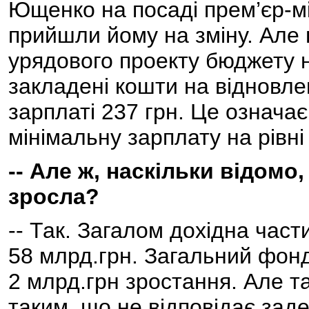
Ющенко на посаді прем’єр-мі
прийшли йому на зміну. Але
урядового проекту бюджету н
закладені кошти на відновле
зарплаті 237 грн. Це означа
мінімальну зарплату на рівні
-- Але ж, наскільки відомо
зросла?
-- Так. Загалом дохідна час
58 млрд.грн. Загальний фонд
2 млрд.грн зростання. Але та
таким, що не відповідає за