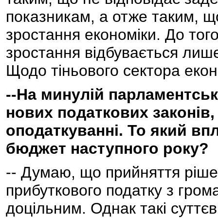
показникам, а отже таким, щ
зростання економіки. До тог
зростання відбувається лише
Щодо тіньового сектора екон
--На минулій парламентськ
нових податкових законів, 
оподаткуванні. То який вп
бюджет наступного року?
-- Думаю, що прийняття ріш
прибуткового податку з грома
доцільним. Однак такі суттєв