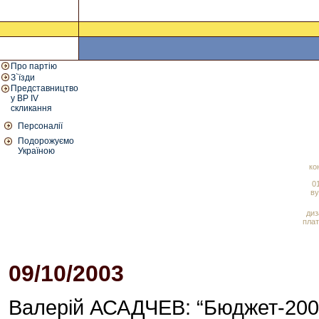
Про партію
З`їзди
Представництво
у ВР IV
скликання
Персоналії
Подорожуємо
Україною
ко
01
ву
диз
плат
09/10/2003
Валерій АСАДЧЕВ: “Бюджет-2004