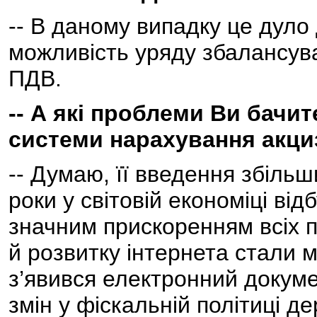
-- В даному випадку це дуло
можливість уряду збалансува
ПДВ.
-- А які проблеми Ви бачит
системи нарахування акци
-- Думаю, її введення збільш
роки у світовій економіці від
значним прискоренням всіх п
й розвитку інтернета стали 
з’явився електронний докуме
змін у фіскальній політиці 