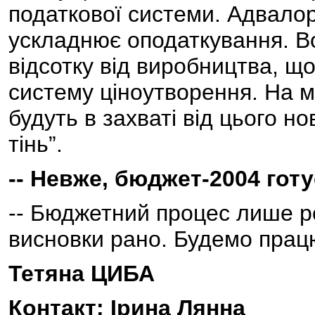
податкової системи. Адвало
ускладнює оподаткування. В
відсотку від виробництва, щ
систему ціноутворення. На м
будуть в захваті від цього но
тінь”.
-- Невже, бюджет-2004 го
-- Бюджетний процес лише ро
висновки рано. Будемо прац
Тетяна ЦИБА
Контакт: Ірина Лянна