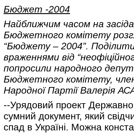
Бюджет -2004
Найближчим часом на засід
Бюджетного комітету розг
“Бюджету – 2004”. Поділити
враженнями від “неофіційно
попросили народного депут
Бюджетного комітету, члена
Народної Партії Валерія А
--Урядовий проект Державног
сумний документ, який свідч
спад в Україні. Можна конста