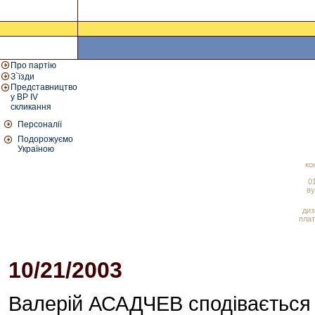
Про партію
З`їзди
Представництво
у ВР IV
скликання
Персоналії
Подорожуємо
Україною
ко
01
ву
диз
плат
10/21/2003
Валерій АСАДЧЕВ сподівається 