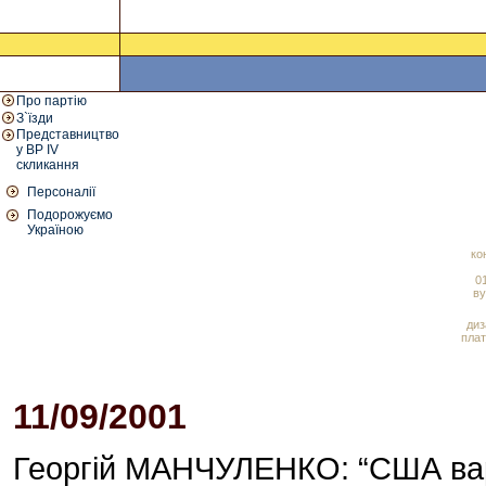
Про партію
З`їзди
Представництво
у ВР IV
скликання
Персоналії
Подорожуємо
Україною
ко
01
ву
диз
плат
11/09/2001
Георгій МАНЧУЛЕНКО: “США вар