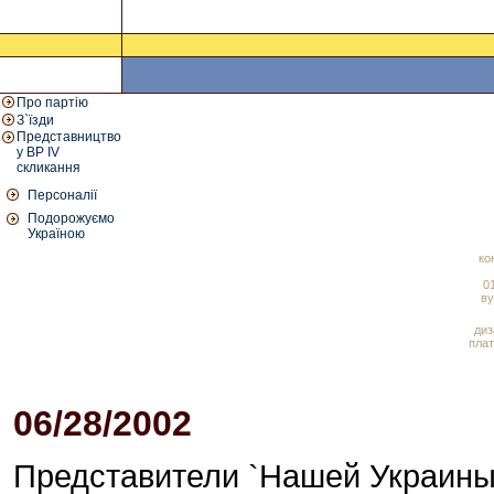
Про партію
З`їзди
Представництво
у ВР IV
скликання
Персоналії
Подорожуємо
Україною
ко
01
ву
диз
плат
06/28/2002
Представители `Нашей Украины`